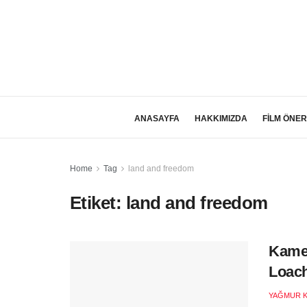
ANASAYFA
HAKKIMIZDA
FİLM ÖNER
Home
Tag
land and freedom
Etiket:
land and freedom
Kamer
Loac
YAĞMUR 