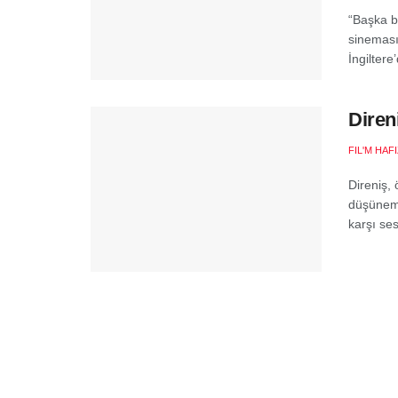
“Başka b
sineması
İngiltere’
Direni
FIL'M HAF
Direniş, 
düşüneme
karşı ses