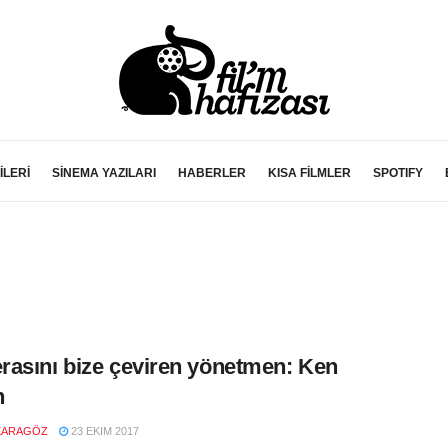
İLERİ
SİNEMA YAZILARI
HABERLER
KISA FİLMLER
SPOTIFY
asını bize çeviren yönetmen: Ken
h
KARAGÖZ
23 EKIM 2017