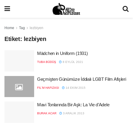
Home
Tag
lezbiyen
Etiket:
lezbiyen
Mädchen in Uniform (1931)
TUBA BÜDÜŞ
8 EYLÜL 2021
Geçmişten Günümüze İddialı LGBT Film Afişleri
FIL'M HAFIZASI
14 EKIM 2015
Mavi Tonlarında Bir Aşk: La Vie d’Adele
BURAK ACAR
3 ARALIK 2013