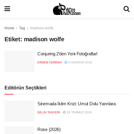
Home
Tag
madison wolfe
Etiket:
madison wolfe
Conjuring 2’den Yeni Fotoğraflar!
ERDEM CERRAH
6 HAZIRAN 2016
Editörün Seçtikleri
Sinemada İklim Krizi: Umut Dolu Yarınlara
SELIN TANYERI
29 TEMMUZ 2026
Rose (2026)