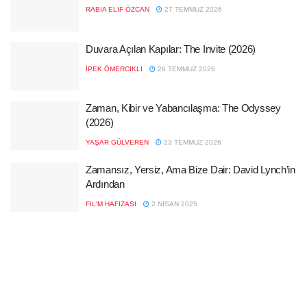
RABIA ELIF ÖZCAN
27 TEMMUZ 2026
Duvara Açılan Kapılar: The Invite (2026)
İPEK ÖMERCIKLI
26 TEMMUZ 2026
Zaman, Kibir ve Yabancılaşma: The Odyssey
(2026)
YAŞAR GÜLVEREN
23 TEMMUZ 2026
Zamansız, Yersiz, Ama Bize Dair: David Lynch’in
Ardından
FIL'M HAFIZASI
2 NISAN 2025