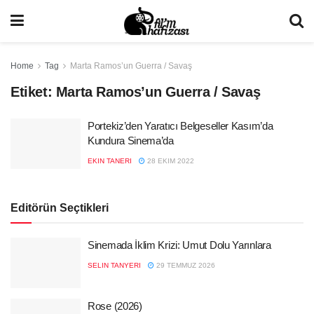
Home
Tag
Marta Ramos’un Guerra / Savaş
Etiket:
Marta Ramos’un Guerra / Savaş
Portekiz’den Yaratıcı Belgeseller Kasım’da
Kundura Sinema’da
EKIN TANERI
28 EKIM 2022
Editörün Seçtikleri
Sinemada İklim Krizi: Umut Dolu Yarınlara
SELIN TANYERI
29 TEMMUZ 2026
Rose (2026)