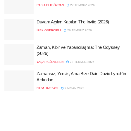
RABIA ELIF ÖZCAN
27 TEMMUZ 2026
Duvara Açılan Kapılar: The Invite (2026)
İPEK ÖMERCIKLI
26 TEMMUZ 2026
Zaman, Kibir ve Yabancılaşma: The Odyssey
(2026)
YAŞAR GÜLVEREN
23 TEMMUZ 2026
Zamansız, Yersiz, Ama Bize Dair: David Lynch’in
Ardından
FIL'M HAFIZASI
2 NISAN 2025