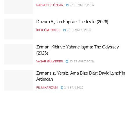
RABIA ELIF ÖZCAN
27 TEMMUZ 2026
Duvara Açılan Kapılar: The Invite (2026)
İPEK ÖMERCIKLI
26 TEMMUZ 2026
Zaman, Kibir ve Yabancılaşma: The Odyssey
(2026)
YAŞAR GÜLVEREN
23 TEMMUZ 2026
Zamansız, Yersiz, Ama Bize Dair: David Lynch’in
Ardından
FIL'M HAFIZASI
2 NISAN 2025