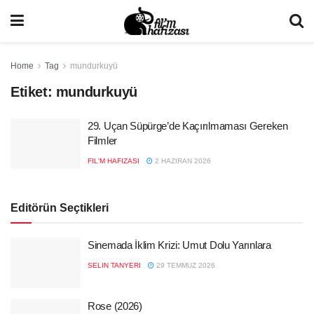
Home
Tag
mundurkuyü
Etiket:
mundurkuyü
29. Uçan Süpürge’de Kaçırılmaması Gereken
Filmler
FIL'M HAFIZASI
2 HAZIRAN 2026
Editörün Seçtikleri
Sinemada İklim Krizi: Umut Dolu Yarınlara
SELIN TANYERI
29 TEMMUZ 2026
Rose (2026)