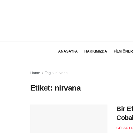
ANASAYFA
HAKKIMIZDA
FİLM ÖNER
Home
Tag
nirvana
Etiket:
nirvana
Bir E
Cobai
GÖKSU E