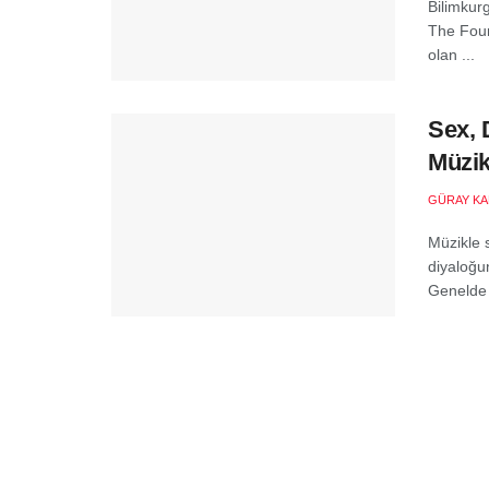
Bilimkur
The Foun
olan ...
Sex, 
Müzik
GÜRAY KA
Müzikle 
diyaloğu
Genelde 