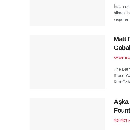
İnsan do
bilmek i
yaşanan h
Matt 
Cobai
SERAP ILG
The Batm
Bruce Wa
Kurt Coba
Aşka 
Fount
MEHMET 