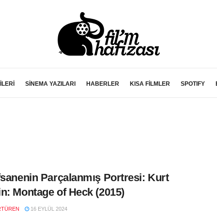
İLERİ
SİNEMA YAZILARI
HABERLER
KISA FİLMLER
SPOTIFY
fsanenin Parçalanmış Portresi: Kurt
n: Montage of Heck (2015)
RTÜREN
16 EYLÜL 2024