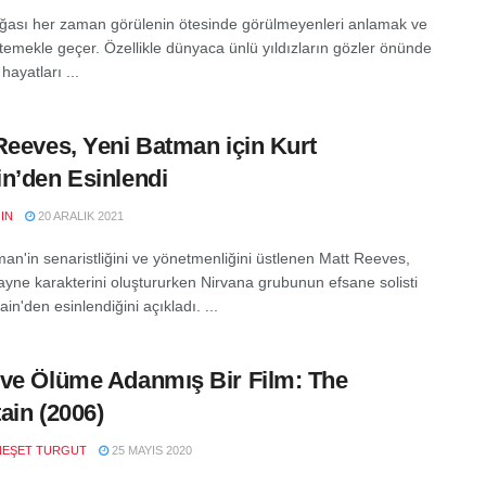
ğası her zaman görülenin ötesinde görülmeyenleri anlamak ve
stemekle geçer. Özellikle dünyaca ünlü yıldızların gözler önünde
ayatları ...
Reeves, Yeni Batman için Kurt
n’den Esinlendi
IN
20 ARALIK 2021
an'in senaristliğini ve yönetmenliğini üstlenen Matt Reeves,
yne karakterini oluştururken Nirvana grubunun efsane solisti
in'den esinlendiğini açıkladı. ...
ve Ölüme Adanmış Bir Film: The
ain (2006)
NEŞET TURGUT
25 MAYIS 2020