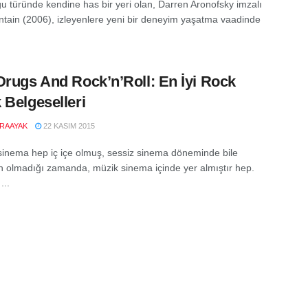
gu türünde kendine has bir yeri olan, Darren Aronofsky imzalı
tain (2006), izleyenlere yeni bir deneyim yaşatma vaadinde
Drugs And Rock’n’Roll: En İyi Rock
 Belgeselleri
RAAYAK
22 KASIM 2015
sinema hep iç içe olmuş, sessiz sinema döneminde bile
n olmadığı zamanda, müzik sinema içinde yer almıştır hep.
...