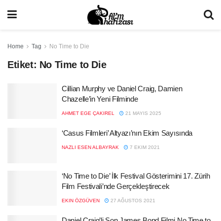
Home
Tag
No Time to Die
Etiket:
No Time to Die
Cillian Murphy ve Daniel Craig, Damien
Chazelle’in Yeni Filminde
AHMET EGE ÇAKIREL
21 MAYIS 2025
‘Casus Filmleri’ Altyazı’nın Ekim Sayısında
NAZLI ESEN ALBAYRAK
7 EKIM 2021
‘No Time to Die’ İlk Festival Gösterimini 17. Zürih
Film Festivali’nde Gerçekleştirecek
EKIN ÖZGÜVEN
27 AĞUSTOS 2021
Daniel Craig’li Son James Bond Filmi No Time to