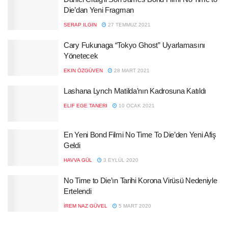
Die’dan Yeni Fragman
SERAP ILGIN
27 TEMMUZ 2021
Cary Fukunaga “Tokyo Ghost” Uyarlamasını
Yönetecek
EKIN ÖZGÜVEN
28 MART 2021
Lashana Lynch Matilda’nın Kadrosuna Katıldı
ELIF EGE TANERI
10 OCAK 2021
En Yeni Bond Filmi No Time To Die’den Yeni Afiş
Geldi
HAVVA GÜL
3 EYLÜL 2020
No Time to Die’ın Tarihi Korona Virüsü Nedeniyle
Ertelendi
İREM NAZ GÜVEL
5 MART 2020