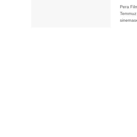
Pera Fil
Temmuz t
sinemasev