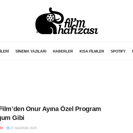
İLERİ
SİNEMA YAZILARI
HABERLER
KISA FİLMLER
SPOTIFY
Film’den Onur Ayına Özel Program
ğum Gibi
RI
27 HAZIRAN 2025