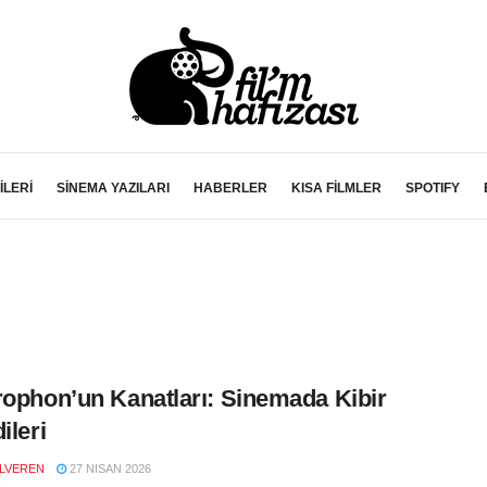
İLERİ
SİNEMA YAZILARI
HABERLER
KISA FİLMLER
SPOTIFY
rophon’un Kanatları: Sinemada Kibir
ileri
LVEREN
27 NISAN 2026