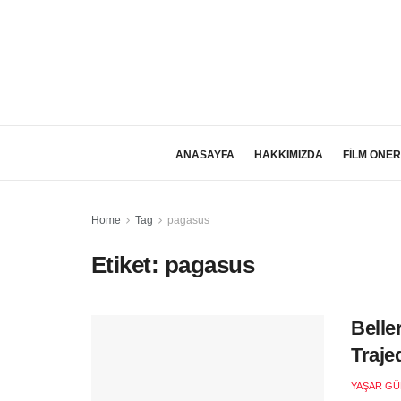
ANASAYFA
HAKKIMIZDA
FİLM ÖNER
Home
Tag
pagasus
Etiket:
pagasus
Belle
Trajed
YAŞAR GÜ