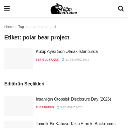
Home
Tag
polar bear project
Etiket:
polar bear project
Kutup Ayısı Son Olarak İstanbul’da
BETIGÜL KÜÇÜK
21 TEMMUZ 2016
Editörün Seçtikleri
İnsanlığın Otopsisi: Disclosure Day (2026)
TUBA BÜDÜŞ
5 TEMMUZ 2026
Tanıdık Bir Kâbusu Takip Etmek: Backrooms