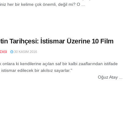
ğiniz her bir kelime çok önemli, değil mi? O ...
tin Tarihçesi: İstismar Üzerine 10 Film
IZASI
30 KASIM 2016
 onlara ki kendilerine açılan saf bir kalbi zaaflarından istifade
 istismar edilecek bir akılsız sayarlar."
ğuz Atay ...