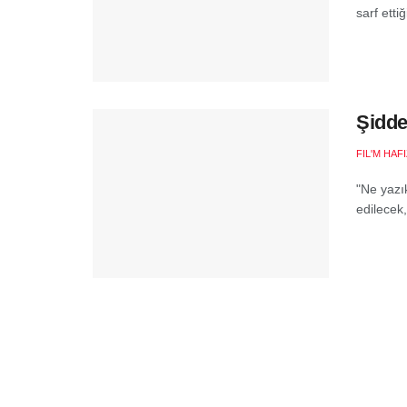
sarf etti
Şidde
FIL'M HAF
"Ne yazık
edilecek,
O