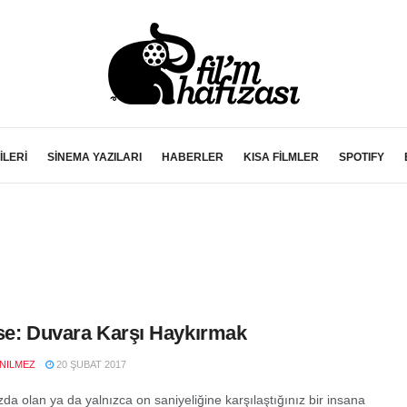
İLERİ
SİNEMA YAZILARI
HABERLER
KISA FİLMLER
SPOTIFY
se: Duvara Karşı Haykırmak
NILMEZ
20 ŞUBAT 2017
da olan ya da yalnızca on saniyeliğine karşılaştığınız bir insana