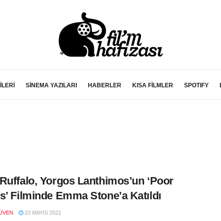
İLERİ
SİNEMA YAZILARI
HABERLER
KISA FİLMLER
SPOTIFY
Ruffalo, Yorgos Lanthimos’un ‘Poor
s’ Filminde Emma Stone’a Katıldı
ÜVEN
23 MAYIS 2021