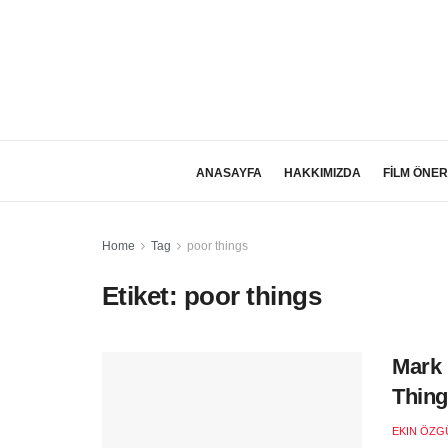
ANASAYFA
HAKKIMIZDA
FİLM ÖNER
Home
Tag
poor things
Etiket:
poor things
Mark 
Thing
EKIN ÖZG