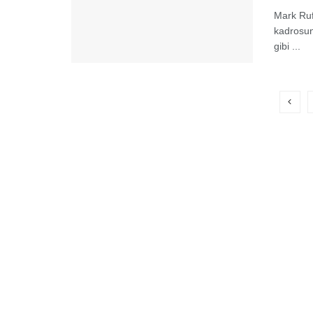
Mark Ruf
kadrosun
gibi ...