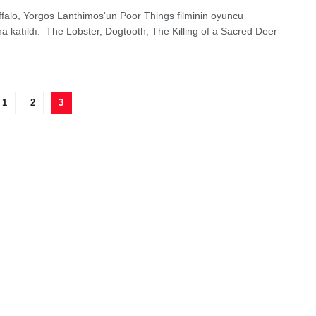
falo, Yorgos Lanthimos'un Poor Things filminin oyuncu
a katıldı. The Lobster, Dogtooth, The Killing of a Sacred Deer
1
2
3