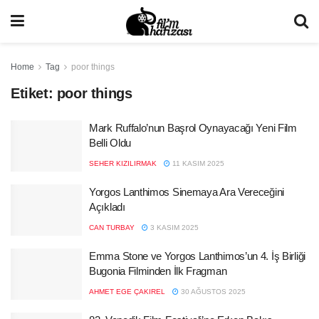
Home
Tag
poor things
Etiket:
poor things
Mark Ruffalo’nun Başrol Oynayacağı Yeni Film
Belli Oldu
SEHER KIZILIRMAK
11 KASIM 2025
Yorgos Lanthimos Sinemaya Ara Vereceğini
Açıkladı
CAN TURBAY
3 KASIM 2025
Emma Stone ve Yorgos Lanthimos’un 4. İş Birliği
Bugonia Filminden İlk Fragman
AHMET EGE ÇAKIREL
30 AĞUSTOS 2025