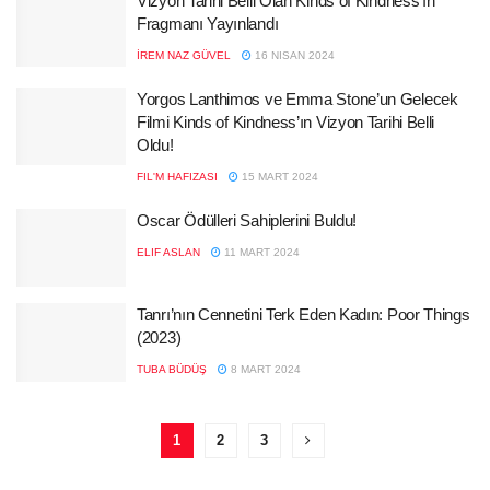
Vizyon Tarihi Belli Olan Kinds of Kindness’ın
Fragmanı Yayınlandı
İREM NAZ GÜVEL
16 NISAN 2024
Yorgos Lanthimos ve Emma Stone’un Gelecek
Filmi Kinds of Kindness’ın Vizyon Tarihi Belli
Oldu!
FIL'M HAFIZASI
15 MART 2024
Oscar Ödülleri Sahiplerini Buldu!
ELIF ASLAN
11 MART 2024
Tanrı’nın Cennetini Terk Eden Kadın: Poor Things
(2023)
TUBA BÜDÜŞ
8 MART 2024
1
2
3