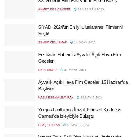
82. Venedik Film Festivali’ne Erken Bakış
AHMET EGE ÇAKIREL
24 HAZIRAN 2025
SİYAD, 2024’ün En İyi Uluslararası Filmlerini
Seçti!
SEHER KIZILIRMAK
14 OCAK 2025
Festivalin Habercisi Ayvalık Açık Hava Film
Geceleri
EKIN TANERI
31 MAYIS 2024
Ayvalık Açık Hava Film Geceleri 15 Haziran’da
Başlıyor
NAZLI ESEN ALBAYRAK
25 MAYIS 2024
Yorgos Lanthimos İmzalı Kinds of Kindness,
Cannes’da İzleyiciyle Buluştu
ULAŞ CEYLAN
18 MAYIS 2024