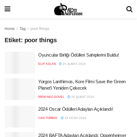
Home
Tag
poor things
Etiket:
poor things
Oyuncular Birliği Ödülleri Sahiplerini Buldu!
ELIF ASLAN
25 ŞUBAT 2024
Yorgos Lanthimos, Kore Filmi Save the Green
Planet’i Yeniden Çekecek
İREM NAZ GÜVEL
20 ŞUBAT 2024
2024 Oscar Ödülleri Adayları Açıklandı!
CAN TURBAY
23 OCAK 2024
2024 BAFTA Adayları Açıklandı: Oppenheimer