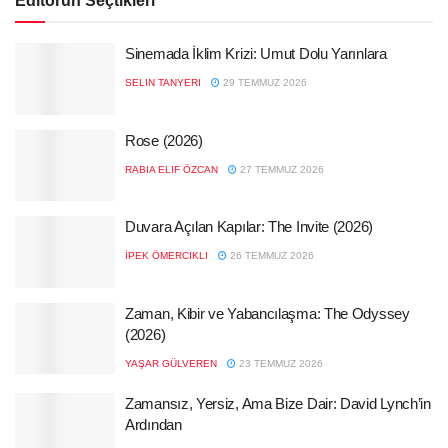
Editörün Seçtikleri
Sinemada İklim Krizi: Umut Dolu Yarınlara
SELIN TANYERI
29 TEMMUZ 2026
Rose (2026)
RABIA ELIF ÖZCAN
27 TEMMUZ 2026
Duvara Açılan Kapılar: The Invite (2026)
İPEK ÖMERCIKLI
26 TEMMUZ 2026
Zaman, Kibir ve Yabancılaşma: The Odyssey
(2026)
YAŞAR GÜLVEREN
23 TEMMUZ 2026
Zamansız, Yersiz, Ama Bize Dair: David Lynch’in
Ardından