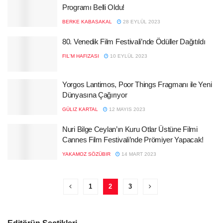
Programı Belli Oldu!
BERKE KABASAKAL
28 EYLÜL 2023
80. Venedik Film Festivali’nde Ödüller Dağıtıldı
FIL'M HAFIZASI
10 EYLÜL 2023
Yorgos Lantimos, Poor Things Fragmanı ile Yeni
Dünyasına Çağırıyor
GÜLIZ KARTAL
12 MAYIS 2023
Nuri Bilge Ceylan’ın Kuru Otlar Üstüne Filmi
Cannes Film Festivali’nde Prömiyer Yapacak!
YAKAMOZ SÖZÜBIR
14 MART 2023
1
2
3