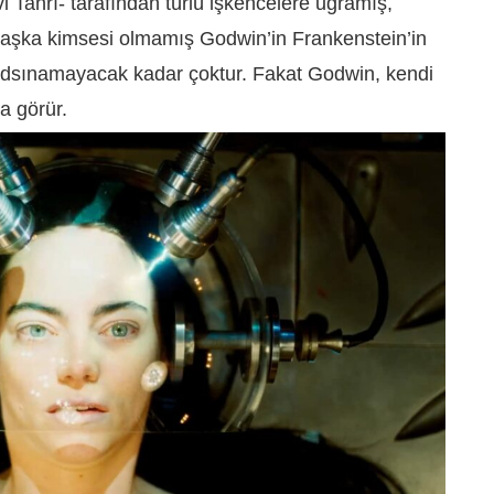
i Tanrı- tarafından türlü işkencelere uğramış,
başka kimsesi olmamış Godwin’in Frankenstein’in
 yadsınamayacak kadar çoktur. Fakat Godwin, kendi
a görür.