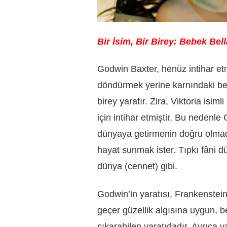
Bir İsim, Bir Birey: Bebek Bel
Godwin Baxter, henüz intihar et
döndürmek yerine karnındaki bebe
birey yaratır. Zira, Viktoria isi
için intihar etmiştir. Bu nedenl
dünyaya getirmenin doğru olmadı
hayat sunmak ister. Tıpkı fâni d
dünya (cennet) gibi.
Godwin’in yaratısı, Frankenstein’
geçer güzellik algısına uygun, be
çıkarabilen yaratıdadır. Ayrıca ya