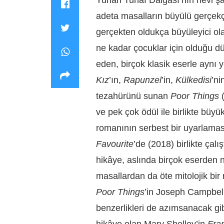
adeta masalların büyülü gerçekç
gerçekten oldukça büyüleyici olan
ne kadar çocuklar için olduğu dü
eden, birçok klasik eserle aynı 
Kız
’ın,
Rapunzel
’in,
Külkedisi
’ni
tezahürünü sunan
Poor Things
ve pek çok ödül ile birlikte büyü
romanının serbest bir uyarlaması
Favourite
’de (2018) birlikte ça
hikâye, aslında birçok eserden n
masallardan da öte mitolojik bir
Poor Things
’in Joseph Campbel
benzerlikleri de azımsanacak gib
hikâye olan Mary Shelley’in
Fra