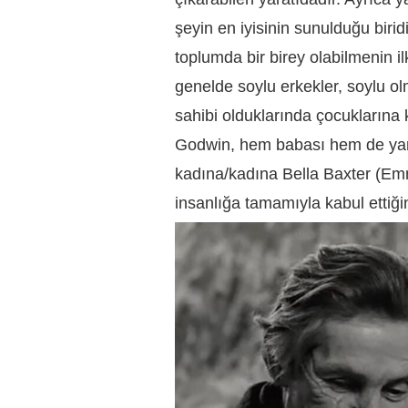
şeyin en iyisinin sunulduğu birid
toplumda bir birey olabilmenin il
genelde soylu erkekler, soylu olm
sahibi olduklarında çocuklarına 
Godwin, hem babası hem de yar
kadına/kadına Bella Baxter (Em
insanlığa tamamıyla kabul ettiğin