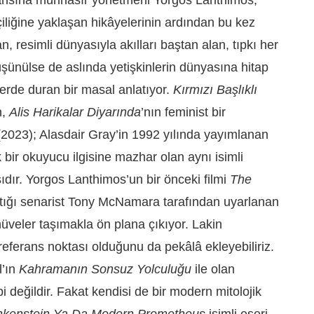
iliğine yaklaşan hikâyelerinin ardından bu kez
, resimli dünyasıyla akılları baştan alan, tıpkı her
şünülse de aslında yetişkinlerin dünyasına hitap
yerde duran bir masal anlatıyor.
Kırmızı Başlıklı
n,
Alis Harikalar Diyarında
’nın feminist bir
(2023); Alasdair Gray’in 1992 yılında yayımlanan
k bir okuyucu ilgisine mazhar olan aynı isimli
dır. Yorgos Lanthimos’un bir önceki filmi
The
lıştığı senarist Tony McNamara tarafından uyarlanan
üveler taşımakla ön plana çıkıyor. Lakin
 referans noktası olduğunu da pekâlâ ekleyebiliriz.
l’ın
Kahramanın Sonsuz Yolculuğu
ile olan
i değildir. Fakat kendisi de bir modern mitolojik
nkenstein Ya Da Modern Prometheus
isimli eseri,