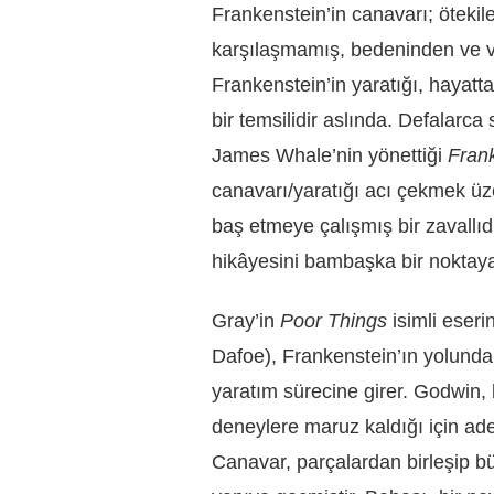
Frankenstein’in canavarı; ötekile
karşılaşmamış, bedeninden ve v
Frankenstein’in yaratığı, hayatt
bir temsilidir aslında. Defalar
James Whale’nin yönettiği
Fran
canavarı/yaratığı acı çekmek üz
baş etmeye çalışmış bir zavallıdı
hikâyesini bambaşka bir noktaya 
Gray’in
Poor Things
isimli eser
Dafoe), Frankenstein’ın yolund
yaratım sürecine girer. Godwin, b
deneylere maruz kaldığı için ad
Canavar, parçalardan birleşip b