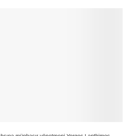
şahsına münhasır yönetmeni Yorgos Lanthimos,