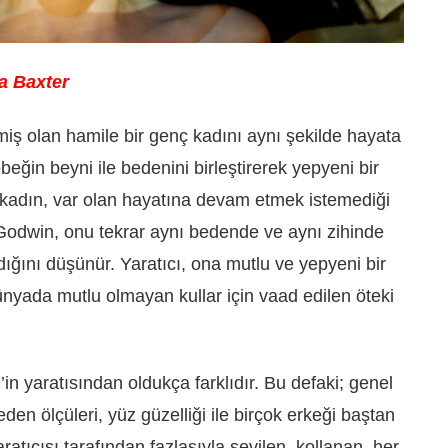
la Baxter
miş olan hamile bir genç kadını aynı şekilde hayata
ğin beyni ile bedenini birleştirerek yepyeni bir
mli kadın, var olan hayatına devam etmek istemediği
e Godwin, onu tekrar aynı bedende ve aynı zihinde
ğını düşünür. Yaratıcı, ona mutlu ve yepyeni bir
ünyada mutlu olmayan kullar için vaad edilen öteki
in yaratısından oldukça farklıdır. Bu defaki; genel
den ölçüleri, yüz güzelliği ile birçok erkeği baştan
ratıcısı tarafından fazlasıyla sevilen, kollanan, her