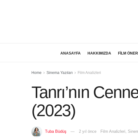
ANASAYFA
HAKKIMIZDA
FİLM ÖNER
Home
Sinema Yazıları
Film Analizleri
Tanrı’nın Cenne
(2023)
Tuba Büdüş
2 yıl önce
Film Analizleri
,
Sinem