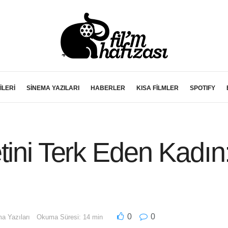
İLERİ
SİNEMA YAZILARI
HABERLER
KISA FİLMLER
SPOTIFY
tini Terk Eden Kadın
0
0
a Yazıları
Okuma Süresi: 14 min