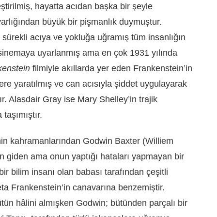
ştirilmiş, hayatta acıdan başka bir şeyle
arlığından büyük bir pişmanlık duymuştur.
a sürekli acıya ve yokluğa uğramış tüm insanlığın
ca sinemaya uyarlanmış ama en çok 1931 yılında
kenstein
filmiyle akıllarda yer eden Frankenstein’in
ere yaratılmış ve can acısıyla şiddet uygulayarak
r. Alasdair Gray ise Mary Shelley’in trajik
taşımıştır.
inin kahramanlarından Godwin Baxter (Williem
an giden ama onun yaptığı hataları yapmayan bir
ir bilim insanı olan babası tarafından çeşitli
eta Frankenstein’in canavarına benzemiştir.
ütün hâlini almışken Godwin; bütünden parçalı bir