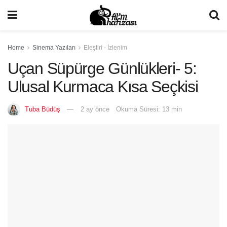
Home
Sinema Yazıları
Eleştiri - İzlenim
Uçan Süpürge Günlükleri- 5:
Ulusal Kurmaca Kısa Seçkisi
Tuba Büdüş
2 ay önce
Okuma Süresi: 13 min