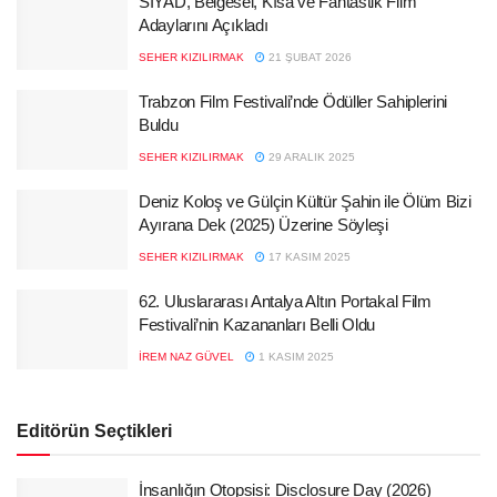
SİYAD, Belgesel, Kısa ve Fantastik Film
Adaylarını Açıkladı
SEHER KIZILIRMAK
21 ŞUBAT 2026
Trabzon Film Festivali’nde Ödüller Sahiplerini
Buldu
SEHER KIZILIRMAK
29 ARALIK 2025
Deniz Koloş ve Gülçin Kültür Şahin ile Ölüm Bizi
Ayırana Dek (2025) Üzerine Söyleşi
SEHER KIZILIRMAK
17 KASIM 2025
62. Uluslararası Antalya Altın Portakal Film
Festivali’nin Kazananları Belli Oldu
İREM NAZ GÜVEL
1 KASIM 2025
Editörün Seçtikleri
İnsanlığın Otopsisi: Disclosure Day (2026)