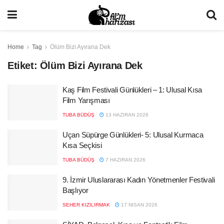
Home
Tag
Ölüm Bizi Ayırana Dek
Etiket:
Ölüm Bizi Ayırana Dek
Kaş Film Festivali Günlükleri – 1: Ulusal Kısa
Film Yarışması
TUBA BÜDÜŞ
13 HAZIRAN 2026
Uçan Süpürge Günlükleri- 5: Ulusal Kurmaca
Kısa Seçkisi
TUBA BÜDÜŞ
7 HAZIRAN 2026
9. İzmir Uluslararası Kadın Yönetmenler Festivali
Başlıyor
SEHER KIZILIRMAK
17 NISAN 2026