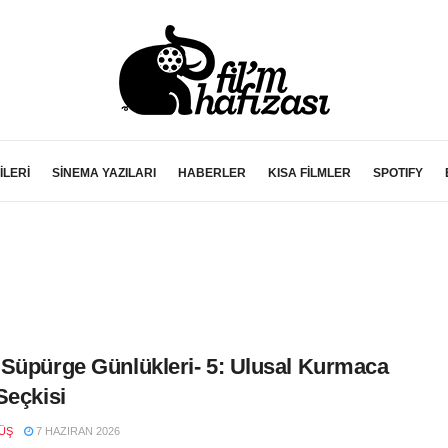
İLERİ
SİNEMA YAZILARI
HABERLER
KISA FİLMLER
SPOTIFY
Süpürge Günlükleri- 5: Ulusal Kurmaca
Seçkisi
ÜŞ
7 HAZIRAN 2026