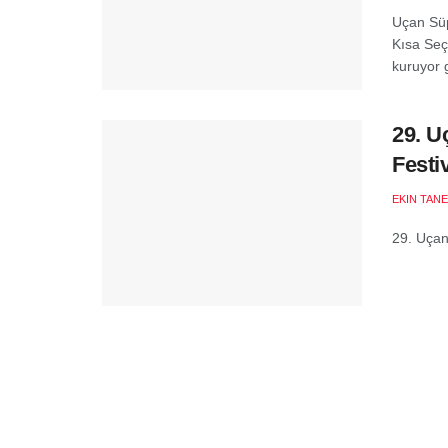
Uçan Süp
Kısa Seçk
kuruyor g
29. U
Festi
EKIN TANE
29. Uçan