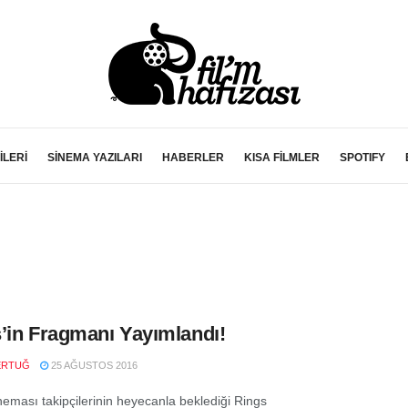
İLERİ
SİNEMA YAZILARI
HABERLER
KISA FİLMLER
SPOTIFY
’in Fragmanı Yayımlandı!
ERTUĞ
25 AĞUSTOS 2016
neması takipçilerinin heyecanla beklediği Rings