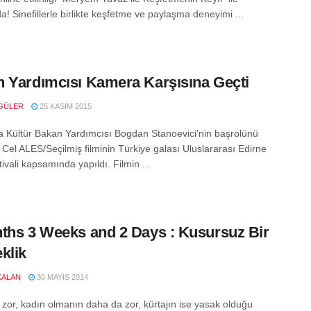
a! Sinefillerle birlikte keşfetme ve paylaşma deneyimi ...
 Yardımcısı Kamera Karşısına Geçti
GÜLER
25 KASIM 2015
Kültür Bakan Yardımcısı Bogdan Stanoevici'nin başrolünü
 Cel ALES/Seçilmiş filminin Türkiye galası Uluslararası Edirne
ivali kapsamında yapıldı. Filmin ...
ths 3 Weeks and 2 Days : Kusursuz Bir
klik
KALAN
30 MAYIS 2014
zor, kadın olmanın daha da zor, kürtajın ise yasak olduğu