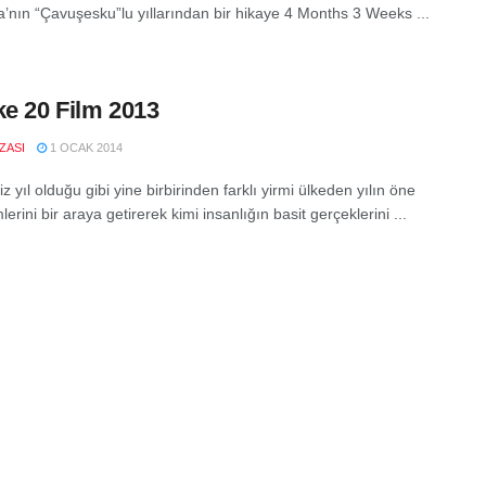
nın “Çavuşesku”lu yıllarından bir hikaye 4 Months 3 Weeks ...
ke 20 Film 2013
IZASI
1 OCAK 2014
z yıl olduğu gibi yine birbirinden farklı yirmi ülkeden yılın öne
mlerini bir araya getirerek kimi insanlığın basit gerçeklerini ...