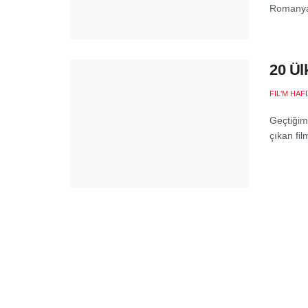
Romanya’
20 Ül
FIL'M HAF
Geçtiğimi
çıkan fil