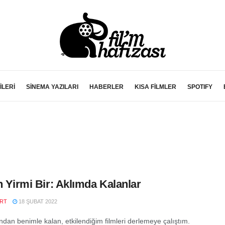
İLERİ
SİNEMA YAZILARI
HABERLER
KISA FİLMLER
SPOTIFY
in Yirmi Bir: Aklımda Kalanlar
RT
18 ŞUBAT 2022
ndan benimle kalan, etkilendiğim filmleri derlemeye çalıştım.