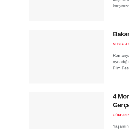
karşınızd
Bakan
MUSTAFA 
Romanya 
oynadığı
Film Fest
4 Mon
Gerçe
GÖKHAN 
Yaşamın 