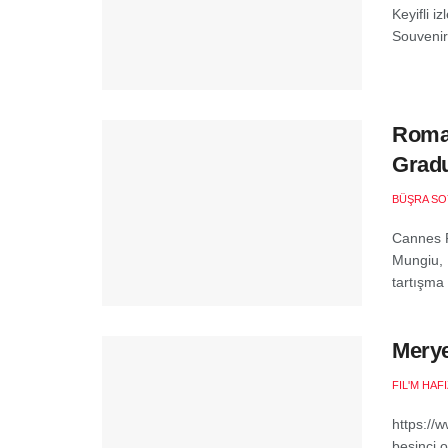
Keyifli i
Souvenir 
Roman
Gradu
BÜŞRA SO
Cannes F
Mungiu, 
tartışma
Merye
FIL'M HAF
https:/
beşinci o