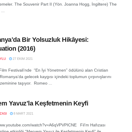
zlemeler. The Souvenir Part II (Yön. Joanna Hogg, İngiltere) The
...
ya’da Bir Yolsuzluk Hikâyesi:
ation (2016)
YLU
27 EKIM 2021
ilm Festivali'nde “En İyi Yönetmen” ödülünü alan Cristian
Romanya’da gelecek kaygısı içindeki toplumun çırpınışlarını
 zeminine taşıyor. Romeo ...
m Yavuz’la Keşfetmenin Keyfi
IZASI
8 MART 2021
/www.youtube.com/watch?v=A6qVPVPICNE Fil’m Hafızası
nline etkinliği “Meryem Yavuz ile Keşfetmenin Keyfi” ile