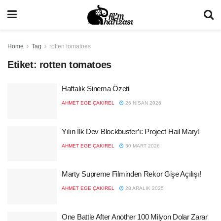
Home
Tag
rotten tomatoes
Etiket:
rotten tomatoes
Haftalık Sinema Özeti
AHMET EGE ÇAKIREL
26 NISAN 2026
Yılın İlk Dev Blockbuster’ı: Project Hail Mary!
AHMET EGE ÇAKIREL
30 MART 2026
Marty Supreme Filminden Rekor Gişe Açılışı!
AHMET EGE ÇAKIREL
28 ARALIK 2025
One Battle After Another 100 Milyon Dolar Zarar