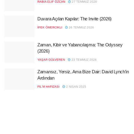
RABIA ELIF ÖZCAN
27 TEMMUZ 2026
Duvara Açılan Kapılar: The Invite (2026)
İPEK ÖMERCIKLI
26 TEMMUZ 2026
Zaman, Kibir ve Yabancılaşma: The Odyssey
(2026)
YAŞAR GÜLVEREN
23 TEMMUZ 2026
Zamansız, Yersiz, Ama Bize Dair: David Lynch’in
Ardından
FIL'M HAFIZASI
2 NISAN 2025