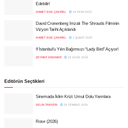
Edebilir!
AHMET EGE ÇAKIREL
19 EKIM 2025
David Cronenberg İmzalı The Shrouds Filminin
Vizyon Tarihi Açıklandı
AHMET EGE ÇAKIREL
1 ŞUBAT 2025
!f İstanbul’u Yılın Bağımsızı “Lady Bird” Açıyor!
ZEYNEP ENGINER
18 OCAK 2018
Editörün Seçtikleri
Sinemada İklim Krizi: Umut Dolu Yarınlara
SELIN TANYERI
29 TEMMUZ 2026
Rose (2026)