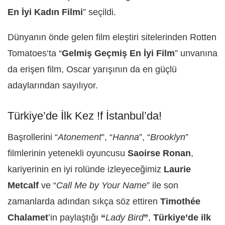
En İyi Kadın Filmi
” seçildi.
Dünyanın önde gelen film eleştiri sitelerinden Rotten
Tomatoes‘ta “
Gelmiş Geçmiş En İyi Film
” unvanına
da erişen film, Oscar yarışının da en güçlü
adaylarından sayılıyor.
Türkiye’de İlk Kez !f İstanbul’da!
Başrollerini “
Atonement
”, “
Hanna
”, “
Brooklyn
”
filmlerinin yetenekli oyuncusu
Saoirse Ronan
,
kariyerinin en iyi rolünde izleyeceğimiz
Laurie
Metcalf
ve “
Call Me by Your Name
” ile son
zamanlarda adından sıkça söz ettiren
Timothée
Chalamet
’in paylaştığı
“
Lady Bird
”
,
Türkiye’de ilk