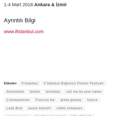
1-4 Mart 2018
Ankara & İzmir
Ayrıntılı Bilgi
www.ifistanbul.com
Etiketler:
!f İstanbul
!f İstanbul Bağımsız Filmler Festivali
Atonement
biletix
brooklyn
call me by your name
Cinemaximum
Frances Ha
greta gerwig
hanna
Lady Bird
laurie metcalf
rotten tomatoes