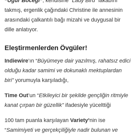
“
Uğur Böceği
”
, kendisine “
Lady Bird
” lakabını
takmış, ergenlik çağındaki Christine ile annesinin
arasındaki çalkantılı bağı mizahi ve duygusal bir
dille anlatıyor.
Eleştirmenlerden Övgüler!
Indiewire
’ın “
Büyümeye dair yazılmış, rahatsız edici
olduğu kadar samimi ve dokunaklı mektuplardan
biri”
yorumuyla karşıladığı,
Time Out
’un “
Etkileyici bir şekilde gençliğin ritmiyle
kanat çırpan bir güzellik”
ifadesiyle yücelttiği
100 tam puanla karşılayan
Variety’
nin ise
“
Samimiyeti ve gerçekçiliğiyle nadir bulunan ve