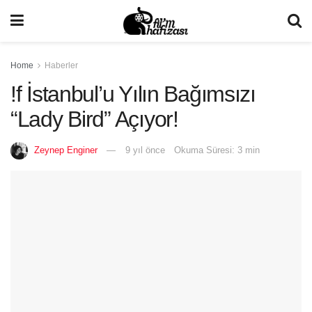
Home
Haberler
!f İstanbul’u Yılın Bağımsızı
“Lady Bird” Açıyor!
Zeynep Enginer
9 yıl önce
Okuma Süresi: 3 min