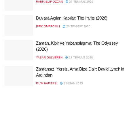
RABIA ELIF ÖZCAN
27 TEMMUZ 2026
Duvara Açılan Kapılar: The Invite (2026)
İPEK ÖMERCIKLI
26 TEMMUZ 2026
Zaman, Kibir ve Yabancılaşma: The Odyssey
(2026)
YAŞAR GÜLVEREN
23 TEMMUZ 2026
Zamansız, Yersiz, Ama Bize Dair: David Lynch’in
Ardından
FIL'M HAFIZASI
2 NISAN 2025