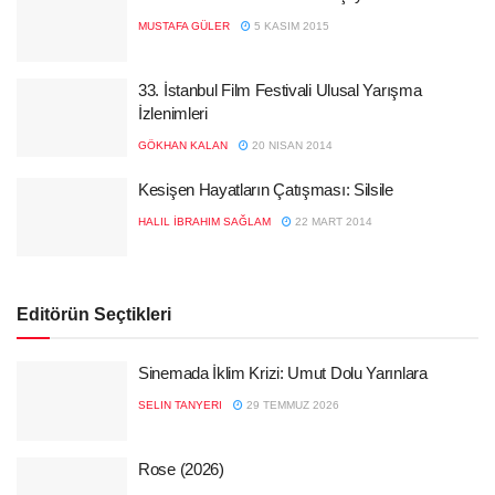
MUSTAFA GÜLER
5 KASIM 2015
33. İstanbul Film Festivali Ulusal Yarışma
İzlenimleri
GÖKHAN KALAN
20 NISAN 2014
Kesişen Hayatların Çatışması: Silsile
HALIL İBRAHIM SAĞLAM
22 MART 2014
Editörün Seçtikleri
Sinemada İklim Krizi: Umut Dolu Yarınlara
SELIN TANYERI
29 TEMMUZ 2026
Rose (2026)