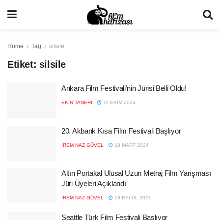
Home
Tag
silsile
Etiket:
silsile
Ankara Film Festivali’nin Jürisi Belli Oldu!
EKIN TANERI
11 EKIM 2024
20. Akbank Kısa Film Festivali Başlıyor
İREM NAZ GÜVEL
18 MART 2024
Altın Portakal Ulusal Uzun Metraj Film Yarışması
Jüri Üyeleri Açıklandı
İREM NAZ GÜVEL
13 EYLÜL 2021
Seattle Türk Film Festivali Başlıyor