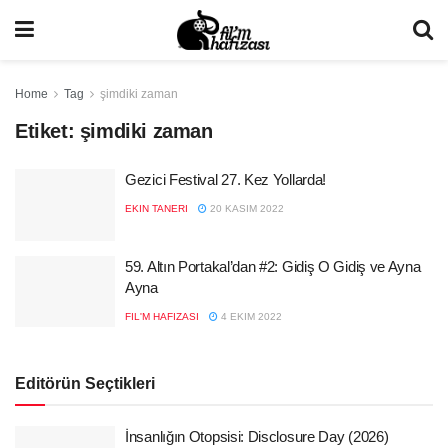
Home
Tag
şimdiki zaman
Etiket:
şimdiki zaman
Gezici Festival 27. Kez Yollarda!
EKIN TANERI
20 KASIM 2022
59. Altın Portakal’dan #2: Gidiş O Gidiş ve Ayna
Ayna
FIL'M HAFIZASI
4 EKIM 2022
Editörün Seçtikleri
İnsanlığın Otopsisi: Disclosure Day (2026)