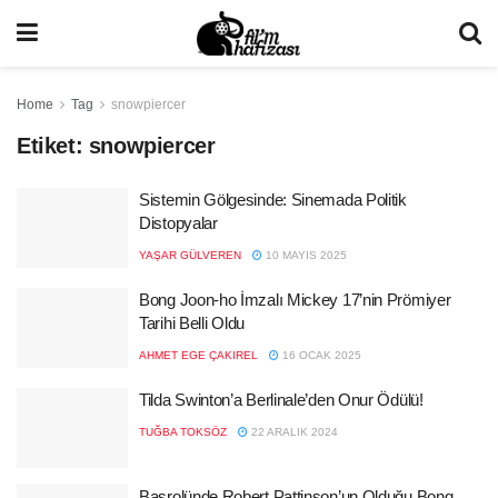
Home
Tag
snowpiercer
Etiket:
snowpiercer
Sistemin Gölgesinde: Sinemada Politik
Distopyalar
YAŞAR GÜLVEREN
10 MAYIS 2025
Bong Joon-ho İmzalı Mickey 17’nin Prömiyer
Tarihi Belli Oldu
AHMET EGE ÇAKIREL
16 OCAK 2025
Tilda Swinton’a Berlinale’den Onur Ödülü!
TUĞBA TOKSÖZ
22 ARALIK 2024
Başrolünde Robert Pattinson’un Olduğu Bong