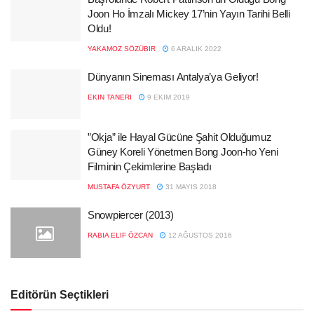
Joon Ho İmzalı Mickey 17’nin Yayın Tarihi Belli
Oldu!
YAKAMOZ SÖZÜBIR
6 ARALIK 2022
Dünyanın Sineması Antalya’ya Geliyor!
EKIN TANERI
9 EKIM 2019
”Okja” ile Hayal Gücüne Şahit Olduğumuz
Güney Koreli Yönetmen Bong Joon-ho Yeni
Filminin Çekimlerine Başladı
MUSTAFA ÖZYURT
31 MAYIS 2018
Snowpiercer (2013)
RABIA ELIF ÖZCAN
12 AĞUSTOS 2016
Editörün Seçtikleri