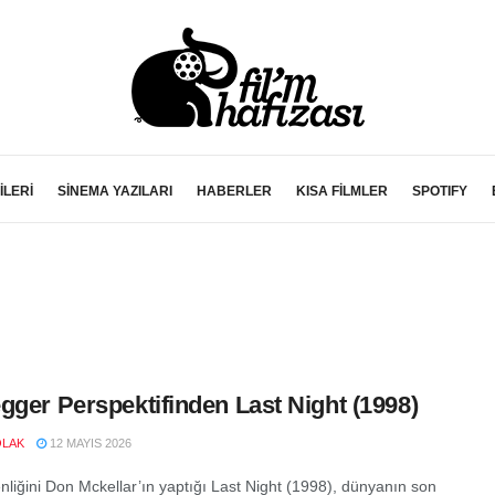
İLERİ
SİNEMA YAZILARI
HABERLER
KISA FİLMLER
SPOTIFY
gger Perspektifinden Last Night (1998)
OLAK
12 MAYIS 2026
liğini Don Mckellar’ın yaptığı Last Night (1998), dünyanın son