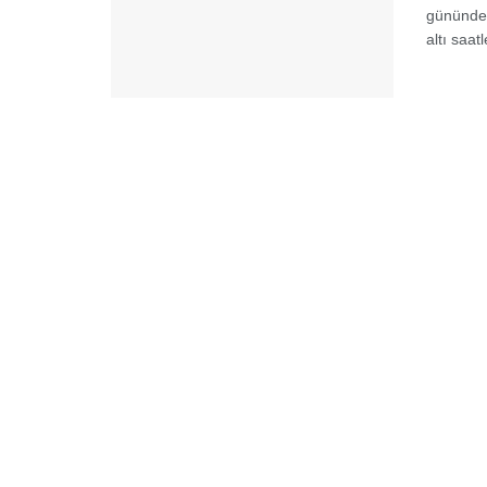
gününde ö
altı saat