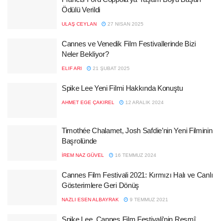
Ödülü Verildi
ULAŞ CEYLAN
27 NISAN 2025
Cannes ve Venedik Film Festivallerinde Bizi
Neler Bekliyor?
ELIF ARI
21 ŞUBAT 2025
Spike Lee Yeni Filmi Hakkında Konuştu
AHMET EGE ÇAKIREL
12 ARALIK 2024
Timothée Chalamet, Josh Safdie’nin Yeni Filminin
Başrolünde
İREM NAZ GÜVEL
16 TEMMUZ 2024
Cannes Film Festivali 2021: Kırmızı Halı ve Canlı
Gösterimlere Geri Dönüş
NAZLI ESEN ALBAYRAK
9 TEMMUZ 2021
Spike Lee, Cannes Film Festivali’nin Resmî