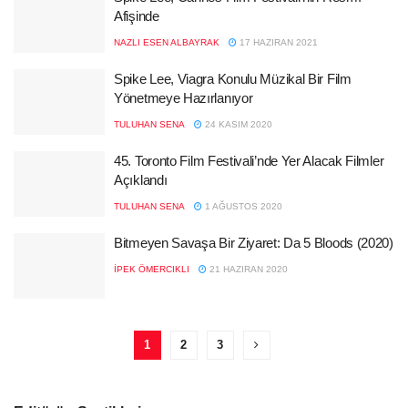
Afişinde
NAZLI ESEN ALBAYRAK
17 HAZIRAN 2021
Spike Lee, Viagra Konulu Müzikal Bir Film
Yönetmeye Hazırlanıyor
TULUHAN SENA
24 KASIM 2020
45. Toronto Film Festivali’nde Yer Alacak Filmler
Açıklandı
TULUHAN SENA
1 AĞUSTOS 2020
Bitmeyen Savaşa Bir Ziyaret: Da 5 Bloods (2020)
İPEK ÖMERCIKLI
21 HAZIRAN 2020
1
2
3