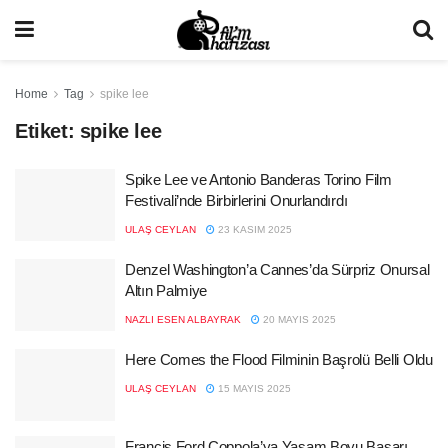
Home
Tag
spike lee
Etiket:
spike lee
Spike Lee ve Antonio Banderas Torino Film
Festivali’nde Birbirlerini Onurlandırdı
ULAŞ CEYLAN
23 KASIM 2025
Denzel Washington’a Cannes’da Sürpriz Onursal
Altın Palmiye
NAZLI ESEN ALBAYRAK
20 MAYIS 2025
Here Comes the Flood Filminin Başrolü Belli Oldu
ULAŞ CEYLAN
15 MAYIS 2025
Francis Ford Coppola’ya Yaşam Boyu Başarı