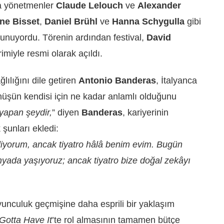
ca yönetmenler
Claude Lelouch
ve
Alexander
ne Bisset
,
Daniel Brühl
ve
Hanna Schygulla
gibi
lunuyordu. Törenin ardından festival,
David
rimiyle resmi olarak açıldı.
ılığını dile getiren
Antonio Banderas
, İtalyanca
şün kendisi için ne kadar anlamlı olduğunu
yapan şeydir,
” diyen
Banderas
, kariyerinin
 şunları ekledi:
iyorum, ancak tiyatro hâlâ benim evim. Bugün
nyada yaşıyoruz; ancak tiyatro bize doğal zekâyı
yunculuk geçmişine daha esprili bir yaklaşım
Gotta Have It
’te rol almasının tamamen bütçe