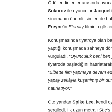
Ödüllendirilenler arasında ayrı
Sokurov
ile oyuncular
Jacqueli
sinemanın önemli isimleri de bu
Freyne
’in
Eternity
filminin göste
Konuşmasında tiyatroya olan bağl
yaptığı konuşmada sahneye dönü
vurguladı. “
Oyunculuk beni ben 
tiyatroda başladığını hatırlatarak
“
Elbette film yapmaya devam ed
yapay zekâyla kuşatılmış bir dü
hatırlatıyor.
”
Öte yandan
Spike Lee
, kendi o
sergiledi. İlk uzun metrajı
She’s 