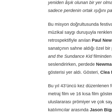
yeniden âşık olunan bir yer olma
sadece perdenin ortak ışığını p
Bu misyon doğrultusunda festival
müzikal saygı duruşuyla renklend
retrospektifiyle anılan
Paul Ne
sanatçının sahne aldığı özel bir
and the Sundance Kid
filminde
seslendirirken, perdede
Newma
gösterisi yer aldı. Gösteri,
Clea
Bu yıl 43’üncü kez düzenlenen f
metraj film ve 16 kısa film gös
uluslararası prömiyer ve çok say
katılımcılar arasında
Jason Big