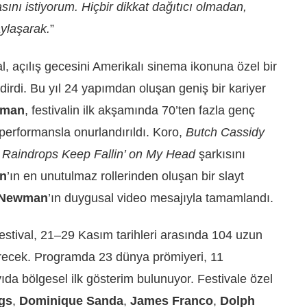
sını istiyorum. Hiçbir dikkat dağıtıcı olmadan,
aylaşarak.
”
, açılış gecesini Amerikalı sinema ikonuna özel bir
irdi. Bu yıl 24 yapımdan oluşan geniş bir kariyer
wman
, festivalin ilk akşamında 70’ten fazla genç
 performansla onurlandırıldı. Koro,
Butch Cassidy
n
Raindrops Keep Fallin’ on My Head
şarkısını
n
’ın en unutulmaz rollerinden oluşan bir slayt
 Newman
’ın duygusal video mesajıyla tamamlandı.
estival, 21–29 Kasım tarihleri arasında 104 uzun
terecek. Programda 23 dünya prömiyeri, 11
ıda bölgesel ilk gösterim bulunuyor. Festivale özel
gs
,
Dominique Sanda
,
James Franco
,
Dolph