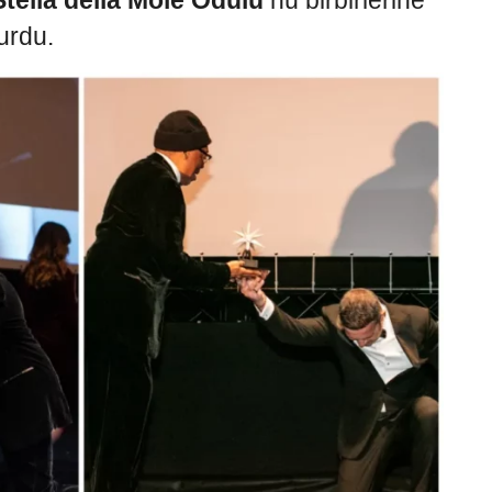
Stella della Mole Ödülü’
nü birbirlerine
urdu.