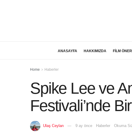
ANASAYFA
HAKKIMIZDA
FİLM ÖNER
Home
Haberler
Spike Lee ve An
Festivali’nde Bir
Ulaş Ceylan
9 ay önce
Haberler
Okuma Sür