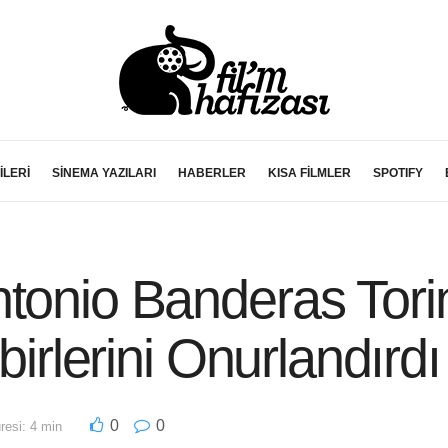
İLERİ
SİNEMA YAZILARI
HABERLER
KISA FİLMLER
SPOTIFY
tonio Banderas Tori
birlerini Onurlandırdı
0
0
esi: 4 min