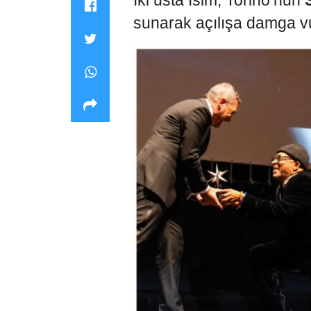
İki usta İsim, Torino’nun
sunarak açılışa damga v