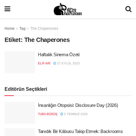
Home
Tag
The Chaperones
Etiket:
The Chaperones
Haftalık Sinema Özeti
ELIF ARI
27 EYLÜL 2025
Editörün Seçtikleri
İnsanlığın Otopsisi: Disclosure Day (2026)
TUBA BÜDÜŞ
5 TEMMUZ 2026
Tanıdık Bir Kâbusu Takip Etmek: Backrooms