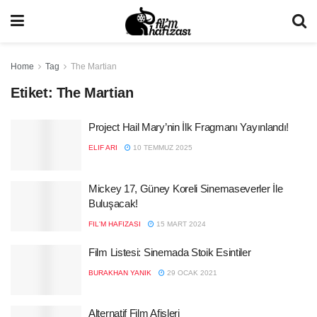
Home
Tag
The Martian
Etiket:
The Martian
Project Hail Mary’nin İlk Fragmanı Yayınlandı!
ELIF ARI
10 TEMMUZ 2025
Mickey 17, Güney Koreli Sinemaseverler İle
Buluşacak!
FIL'M HAFIZASI
15 MART 2024
Film Listesi: Sinemada Stoik Esintiler
BURAKHAN YANIK
29 OCAK 2021
Alternatif Film Afişleri