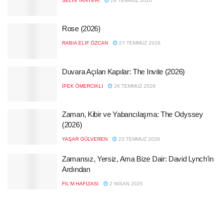
SELIN TANYERI
29 TEMMUZ 2026
Rose (2026)
RABIA ELIF ÖZCAN
27 TEMMUZ 2026
Duvara Açılan Kapılar: The Invite (2026)
İPEK ÖMERCIKLI
26 TEMMUZ 2026
Zaman, Kibir ve Yabancılaşma: The Odyssey
(2026)
YAŞAR GÜLVEREN
23 TEMMUZ 2026
Zamansız, Yersiz, Ama Bize Dair: David Lynch’in
Ardından
FIL'M HAFIZASI
2 NISAN 2025