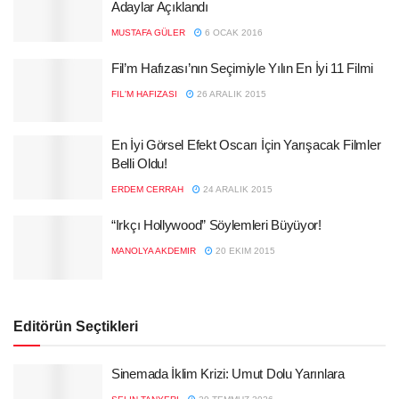
Adaylar Açıklandı
MUSTAFA GÜLER
6 OCAK 2016
Fil’m Hafızası’nın Seçimiyle Yılın En İyi 11 Filmi
FIL'M HAFIZASI
26 ARALIK 2015
En İyi Görsel Efekt Oscarı İçin Yarışacak Filmler
Belli Oldu!
ERDEM CERRAH
24 ARALIK 2015
“Irkçı Hollywood” Söylemleri Büyüyor!
MANOLYA AKDEMIR
20 EKIM 2015
Editörün Seçtikleri
Sinemada İklim Krizi: Umut Dolu Yarınlara