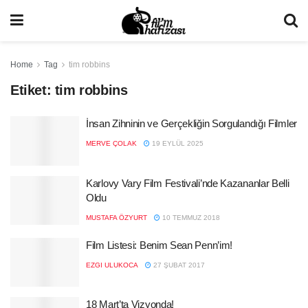
Home
Tag
tim robbins
Etiket:
tim robbins
İnsan Zihninin ve Gerçekliğin Sorgulandığı Filmler
MERVE ÇOLAK
19 EYLÜL 2025
Karlovy Vary Film Festivali’nde Kazananlar Belli
Oldu
MUSTAFA ÖZYURT
10 TEMMUZ 2018
Film Listesi: Benim Sean Penn’im!
EZGI ULUKOCA
27 ŞUBAT 2017
18 Mart’ta Vizyonda!