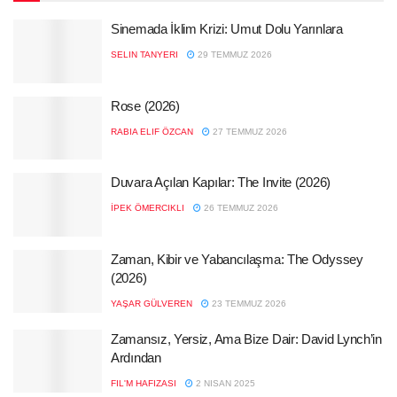
Sinemada İklim Krizi: Umut Dolu Yarınlara
SELIN TANYERI
29 TEMMUZ 2026
Rose (2026)
RABIA ELIF ÖZCAN
27 TEMMUZ 2026
Duvara Açılan Kapılar: The Invite (2026)
İPEK ÖMERCIKLI
26 TEMMUZ 2026
Zaman, Kibir ve Yabancılaşma: The Odyssey
(2026)
YAŞAR GÜLVEREN
23 TEMMUZ 2026
Zamansız, Yersiz, Ama Bize Dair: David Lynch’in
Ardından
FIL'M HAFIZASI
2 NISAN 2025