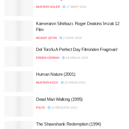
MUSTAFA GÜLER
17 MART 2016
Kameranın Sihirbazı: Roger Deakins İmzalı 12
Film
MÜJDAT ÇETIN
2 OCAK 2016
Del Toro’lu A Perfect Day Filminden Fragman!
ERDEM CERRAH
24 ARALIK 2015
Human Nature (2001)
MUSTAFA KOCA
23 NISAN 2015
Dead Man Walking (1995)
FULYA
12 AĞUSTOS 2012
The Shawshank Redemption (1994)