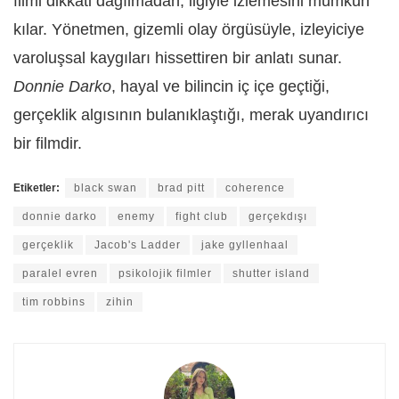
filmi dikkati dağılmadan, ilgiyle izlemesini mümkün
kılar. Yönetmen, gizemli olay örgüsüyle, izleyiciye
varoluşsal kaygıları hissettiren bir anlatı sunar.
Donnie Darko
, hayal ve bilincin iç içe geçtiği,
gerçeklik algısının bulanıklaştığı, merak uyandırıcı
bir filmdir.
Etiketler:
black swan
brad pitt
coherence
donnie darko
enemy
fight club
gerçekdışı
gerçeklik
Jacob's Ladder
jake gyllenhaal
paralel evren
psikolojik filmler
shutter island
tim robbins
zihin