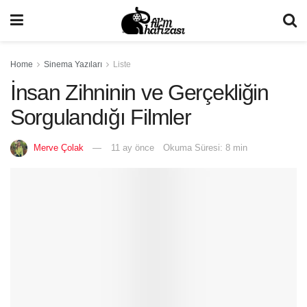
Home
Sinema Yazıları
Liste
İnsan Zihninin ve Gerçekliğin
Sorgulandığı Filmler
Merve Çolak
11 ay önce
Okuma Süresi: 8 min