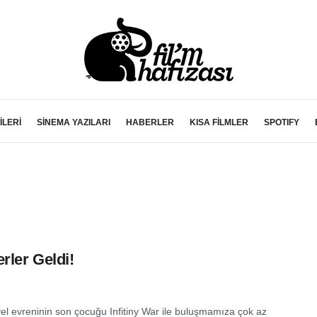
İLERİ
SİNEMA YAZILARI
HABERLER
KISA FİLMLER
SPOTIFY
rler Geldi!
el evreninin son çocuğu Infitiny War ile buluşmamıza çok az