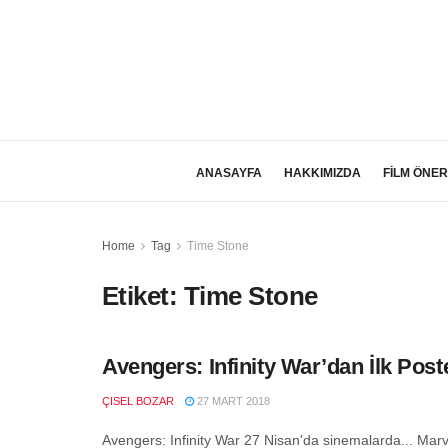
ANASAYFA
HAKKIMIZDA
FİLM ÖNER
Home
Tag
Time Stone
Etiket:
Time Stone
Avengers: Infinity War’dan İlk Poste
ÇISEL BOZAR
27 MART 2018
Avengers: Infinity War 27 Nisan'da sinemalarda... Marv