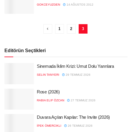
GOKCEYUZGEN
14 AĞUSTOS 2012
1
2
3
Editörün Seçtikleri
Sinemada İklim Krizi: Umut Dolu Yarınlara
SELIN TANYERI
29 TEMMUZ 2026
Rose (2026)
RABIA ELIF ÖZCAN
27 TEMMUZ 2026
Duvara Açılan Kapılar: The Invite (2026)
İPEK ÖMERCIKLI
26 TEMMUZ 2026