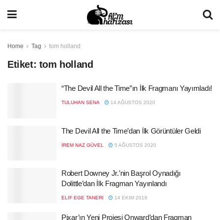
Home
Tag
tom holland
Etiket:
tom holland
“The Devil All the Time”ın İlk Fragmanı Yayımladı!
TULUHAN SENA
14 AĞUSTOS 2020
The Devil All the Time’dan İlk Görüntüler Geldi
İREM NAZ GÜVEL
5 AĞUSTOS 2020
Robert Downey Jr.’nin Başrol Oynadığı
Dolittle’dan İlk Fragman Yayınlandı
ELIF EGE TANERI
14 EKIM 2019
Pixar’ın Yeni Projesi Onward’dan Fragman