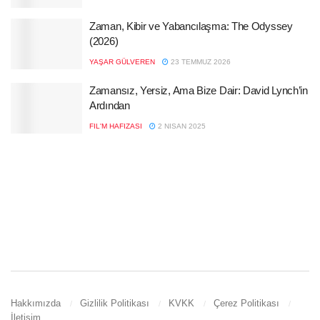
Zaman, Kibir ve Yabancılaşma: The Odyssey
(2026)
YAŞAR GÜLVEREN
23 TEMMUZ 2026
Zamansız, Yersiz, Ama Bize Dair: David Lynch’in
Ardından
FIL'M HAFIZASI
2 NISAN 2025
Hakkımızda
Gizlilik Politikası
KVKK
Çerez Politikası
İletişim