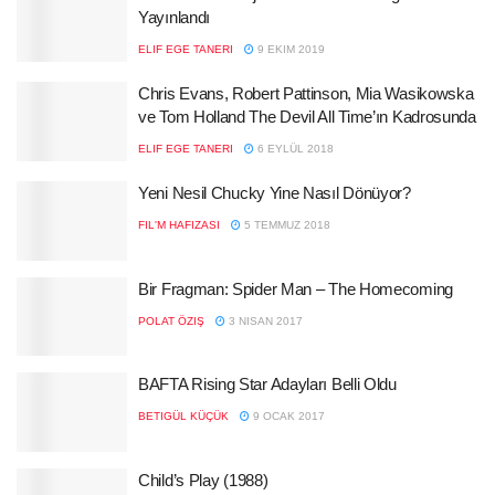
Yayınlandı
ELIF EGE TANERI
9 EKIM 2019
Chris Evans, Robert Pattinson, Mia Wasikowska
ve Tom Holland The Devil All Time’ın Kadrosunda
ELIF EGE TANERI
6 EYLÜL 2018
Yeni Nesil Chucky Yine Nasıl Dönüyor?
FIL'M HAFIZASI
5 TEMMUZ 2018
Bir Fragman: Spider Man – The Homecoming
POLAT ÖZIŞ
3 NISAN 2017
BAFTA Rising Star Adayları Belli Oldu
BETIGÜL KÜÇÜK
9 OCAK 2017
Child’s Play (1988)