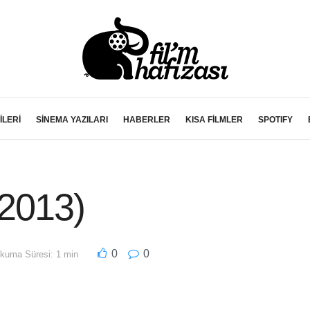
İLERİ
SİNEMA YAZILARI
HABERLER
KISA FİLMLER
SPOTIFY
(2013)
0
0
kuma Süresi: 1 min