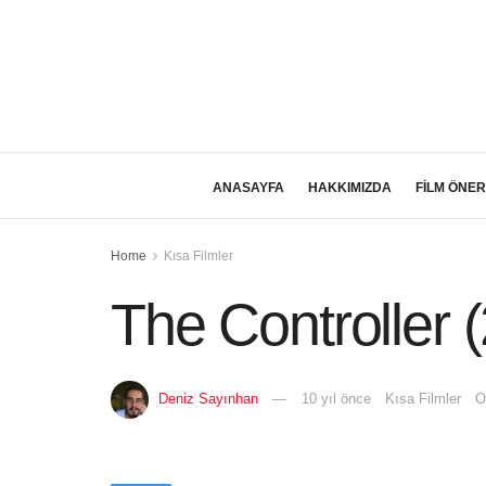
ANASAYFA
HAKKIMIZDA
FİLM ÖNER
Home
Kısa Filmler
The Controller 
Deniz Sayınhan
10 yıl önce
Kısa Filmler
O