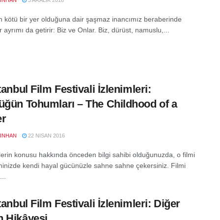
YINHAN
3 ARALIK 2016
 kötü bir yer olduğuna dair şaşmaz inancımız beraberinde
r ayrımı da getirir: Biz ve Onlar. Biz, dürüst, namuslu,...
tanbul Film Festivali İzlenimleri:
üğün Tohumları – The Childhood of a
er
YINHAN
22 NISAN 2016
mlerin konusu hakkında önceden bilgi sahibi olduğunuzda, o filmi
ninizde kendi hayal gücünüzle sahne sahne çekersiniz. Filmi
..
tanbul Film Festivali İzlenimleri: Diğer
 Hikâyesi