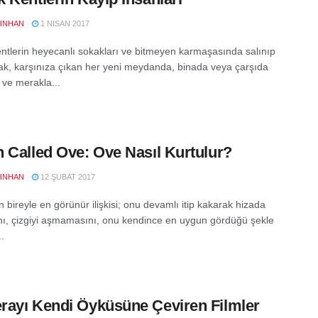
YINHAN
1 NISAN 2017
ntlerin heyecanlı sokakları ve bitmeyen karmaşasında salınıp
k, karşınıza çıkan her yeni meydanda, binada veya çarşıda
 ve merakla...
 Called Ove: Ove Nasıl Kurtulur?
YINHAN
12 ŞUBAT 2017
 bireyle en görünür ilişkisi; onu devamlı itip kakarak hizada
ı, çizgiyi aşmamasını, onu kendince en uygun gördüğü şekle
.
ayı Kendi Öyküsüne Çeviren Filmler