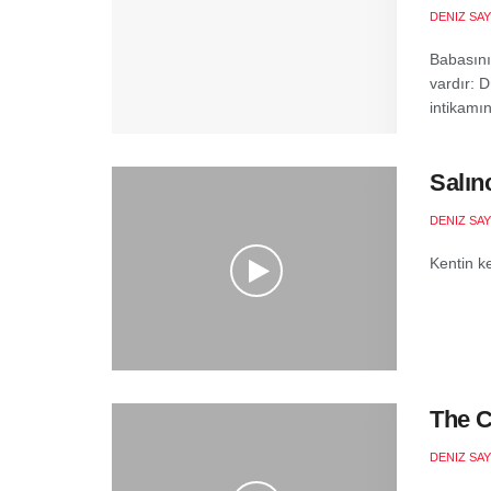
DENIZ SA
Babasını
vardır: 
intikamın
Salın
DENIZ SA
Kentin k
The C
DENIZ SA