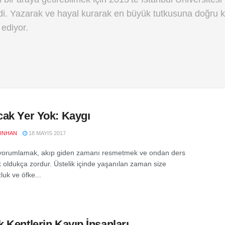
di. Yazarak ve hayal kurarak en büyük tutkusuna doğru 
ediyor.
ak Yer Yok: Kaygı
YINHAN
18 MAYIS 2017
yorumlamak, akıp giden zamanı resmetmek ve ondan ders
 oldukça zordur. Üstelik içinde yaşanılan zaman size
luk ve öfke...
 Kentlerin Kayıp İnsanları