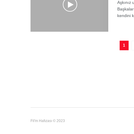
Aşkınız 
Başkalar
kendini k
1
Fil'm Hafızası © 2023