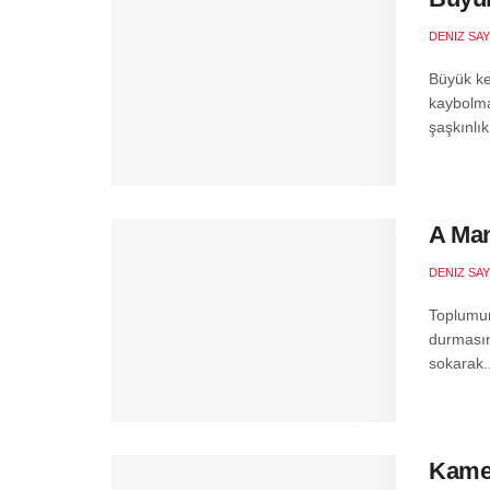
DENIZ SA
Büyük ke
kaybolma
şaşkınlık
A Man
DENIZ SA
Toplumun
durmasın
sokarak..
Kamer