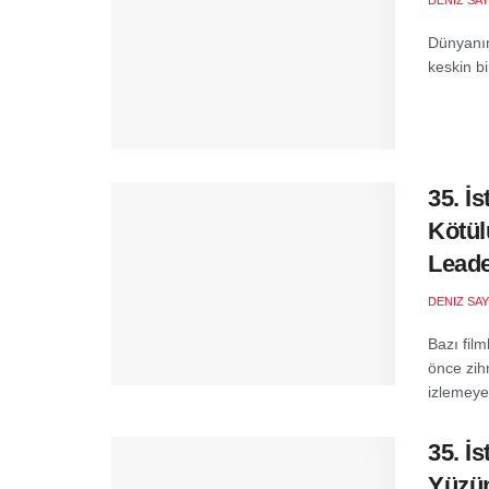
DENIZ SA
Dünyanın
keskin bi
35. İs
Kötül
Lead
DENIZ SA
Bazı fil
önce zih
izlemeye.
35. İs
Yüzün