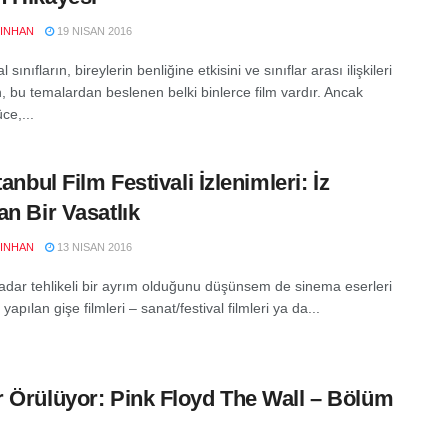
YINHAN
19 NISAN 2016
sınıfların, bireylerin benliğine etkisini ve sınıflar arası ilişkileri
n, bu temalardan beslenen belki binlerce film vardır. Ancak
ce,...
tanbul Film Festivali İzlenimleri: İz
an Bir Vasatlık
YINHAN
13 NISAN 2016
adar tehlikeli bir ayrım olduğunu düşünsem de sinema eserleri
yapılan gişe filmleri – sanat/festival filmleri ya da...
 Örülüyor: Pink Floyd The Wall – Bölüm