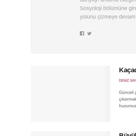
Sosyoloji bölümüne gir
yolunu çizmeye devam 
Kaçac
DENIZ SA
Günceli 
çıkarmak
huzursuz
Büyük