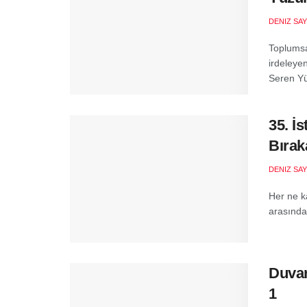
DENIZ SA
Toplumsal 
irdeleye
Seren Yü
35. İs
Bırak
DENIZ SA
Her ne k
arasında 
Duvar
1