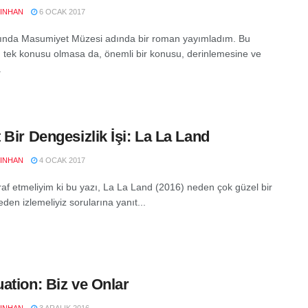
YINHAN
6 OCAK 2017
lında Masumiyet Müzesi adında bir roman yayımladım. Bu
 tek konusu olmasa da, önemli bir konusu, derinlemesine ve
.
 Bir Dengesizlik İşi: La La Land
YINHAN
4 OCAK 2017
iraf etmeliyim ki bu yazı, La La Land (2016) neden çok güzel bir
eden izlemeliyiz sorularına yanıt...
ation: Biz ve Onlar