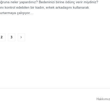
uğruna neler yapardınız? Bedeninizi birine ödünç verir miydiniz?
ını kontrol edebilen bir kadın, erkek arkadaşını kullanarak
urtarmaya çalışıyor....
2
3
Hakkımı