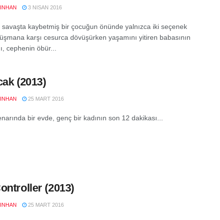
YINHAN
3 NISAN 2016
 savaşta kaybetmiş bir çocuğun önünde yalnızca iki seçenek
Düşmana karşı cesurca dövüşürken yaşamını yitiren babasının
ı, cephenin öbür...
cak (2013)
YINHAN
25 MART 2016
enarında bir evde, genç bir kadının son 12 dakikası...
ontroller (2013)
YINHAN
25 MART 2016