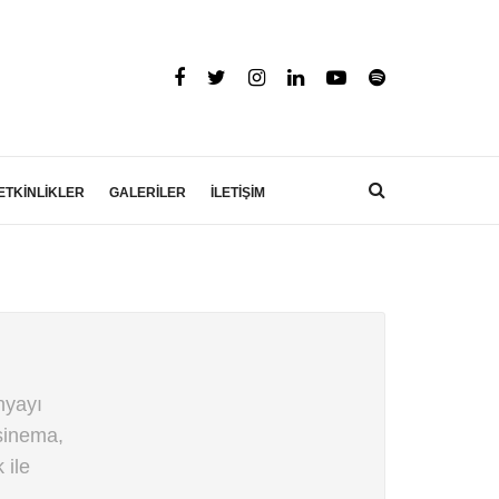
ETKİNLİKLER
GALERİLER
İLETİŞİM
nyayı
 sinema,
 ile