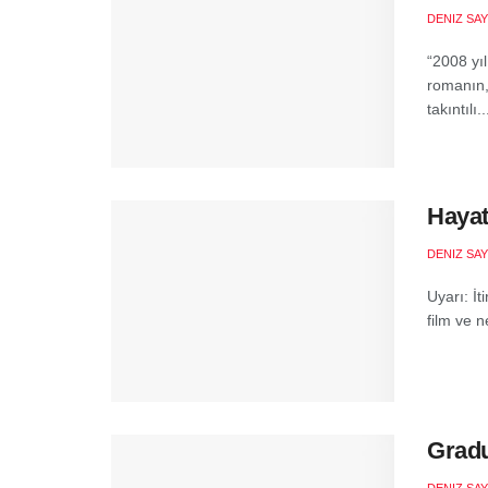
DENIZ SA
“2008 yı
romanın,
takıntılı..
Hayat
DENIZ SA
Uyarı: İt
film ve n
Gradu