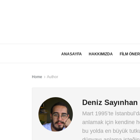
ANASAYFA
HAKKIMIZDA
FİLM ÖNER
Home
Author
Deniz Sayınhan
Mart 1995’te İstanbul’
anlamak için kendine he
bu yolda en büyük tutk
dünyayı anlama isteğini