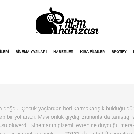
İLERİ
SİNEMA YAZILARI
HABERLER
KISA FİLMLER
SPOTIFY
da doğdu. Çocuk yaşlardan beri karmakarışık bulduğu dü
p bir yol aradı. Mavi önlük giydiği zamanlarda tanıştığı
usu oluverdi. Sinemanın gizemli evrenine duyduğu merak
 bir araya getirebilmek için 2013’te İstanbul Üniversitesi