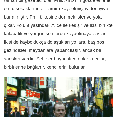
Alman bir gazeteci olan Phil, ABD’nin gökdelenlerle
örülü sokaklarında ilhamını kaybetmiş, iyiden iyiye
bunalmıştır. Phil, ülkesine dönmek ister ve yola
çıkar. Yolu 9 yaşındaki Alice ile kesişir ve ikisi birlikte
kalabalık ve yorgun kentlerde kaybolmaya başlar.
İkisi de kayboldukça dolaştıkları yollara, başıboş
gezindikleri meydanlara yabancılaşır, ancak bir
şansları vardır: Şehirler büyüdükçe onlar küçülür,
birbirlerine bağlanır, kendilerini bulurlar.