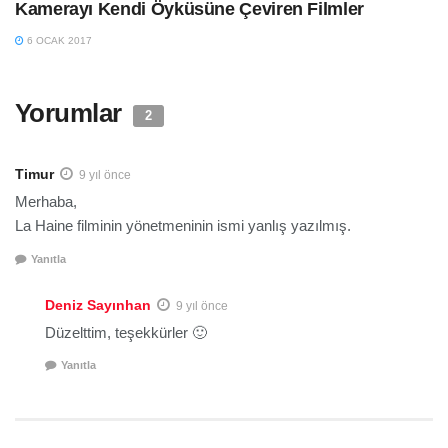
Kamerayı Kendi Öyküsüne Çeviren Filmler
6 OCAK 2017
Yorumlar
2
Timur
9 yıl önce
Merhaba,
La Haine filminin yönetmeninin ismi yanlış yazılmış.
Yanıtla
Deniz Sayınhan
9 yıl önce
Düzelttim, teşekkürler 🙂
Yanıtla