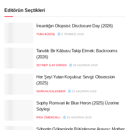
Editörün Seçtikleri
İnsanlığın Otopsisi: Disclosure Day (2026)
TUBA BÜDÜŞ
5 TEMMUZ 2026
Tanıdık Bir Kâbusu Takip Etmek: Backrooms
(2026)
ZEYNEP İLAY ERKEN
29 HAZIRAN 2026
Her Şeyi Yutan Koşulsuz Sevgi: Obsession
(2025)
SERKAN KALENDER
23 HAZIRAN 2026
Sophy Romvari ile Blue Heron (2025) Üzerine
Söyleşi
İPEK ÖMERCIKLI
20 HAZIRAN 2026
Şöhretin Gölgesinde Bütünleşme Arayışı: Mother