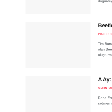
doğurduğ
Beetl
INANCDU
Tim Burt
olan Bee
oluşturma
A Ay:
SIMON S
Reha Erde
rağmen s