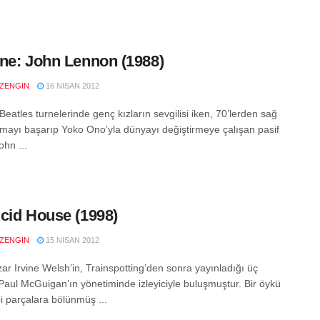
ne: John Lennon (1988)
LZENGIN
16 NISAN 2012
Beatles turnelerinde genç kızların sevgilisi iken, 70’lerden sağ
kmayı başarıp Yoko Ono’yla dünyayı değiştirmeye çalışan pasif
ohn ...
cid House (1998)
LZENGIN
15 NISAN 2012
zar Irvine Welsh’in, Trainspotting’den sonra yayınladığı üç
Paul McGuigan’ın yönetiminde izleyiciyle buluşmuştur. Bir öykü
bi parçalara bölünmüş ...