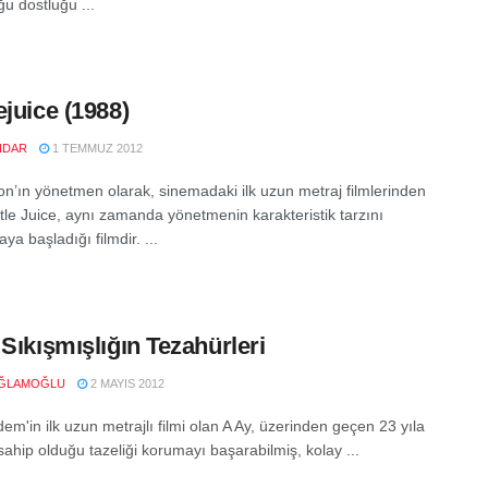
u dostluğu ...
ejuice (1988)
NDAR
1 TEMMUZ 2012
on’ın yönetmen olarak, sinemadaki ilk uzun metraj filmlerinden
tle Juice, aynı zamanda yönetmenin karakteristik tarzını
ya başladığı filmdir. ...
 Sıkışmışlığın Tezahürleri
AĞLAMOĞLU
2 MAYIS 2012
m'in ilk uzun metrajlı filmi olan A Ay, üzerinden geçen 23 yıla
ahip olduğu tazeliği korumayı başarabilmiş, kolay ...