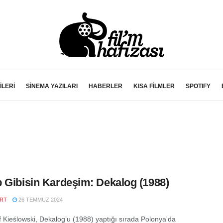
İLERİ
SİNEMA YAZILARI
HABERLER
KISA FİLMLER
SPOTIFY
 Gibisin Kardeşim: Dekalog (1988)
RT
26 TEMMUZ 2024
f Kieślowski, Dekalog’u (1988) yaptığı sırada Polonya'da