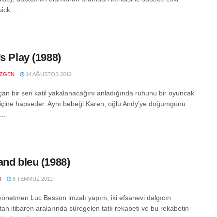
ck ...
’s Play (1988)
ZGEN
14 AĞUSTOS 2012
an bir seri katil yakalanacağını anladığında ruhunu bir oyuncak
içine hapseder. Aynı bebeği Karen, oğlu Andy’ye doğumgünü
...
and bleu (1988)
I
8 TEMMUZ 2012
yönetmen Luc Besson imzalı yapım, iki efsanevi dalgıcın
an itibaren aralarında süregelen tatlı rekabeti ve bu rekabetin