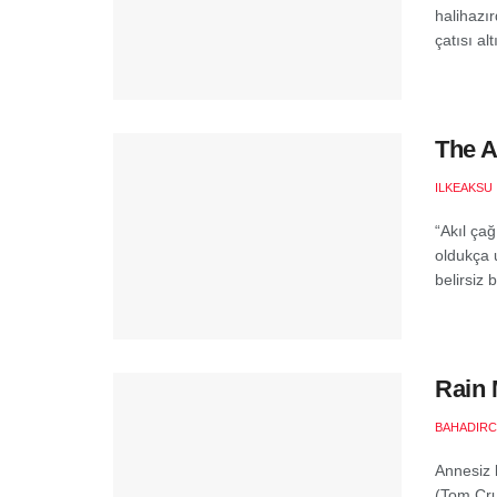
halihazır
çatısı alt
The A
ILKEAKSU
“Akıl ça
oldukça 
belirsiz b
Rain 
BAHADIR
Annesiz 
(Tom Cru