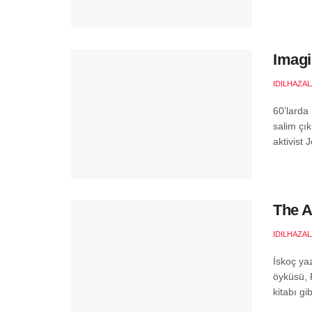
Imagi
IDILHAZA
60’larda 
salim çı
aktivist J
The A
IDILHAZA
İskoç ya
öyküsü, 
kitabı gi