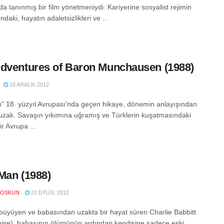
da tanınmış bir film yönetmeniydi. Kariyerine sosyalist rejimin
ındaki, hayatın adaletsizlikleri ve ...
dventures of Baron Munchausen (1988)
16 ARALIK 2012
ğı” 18. yüzyıl Avrupası'nda geçen hikaye, dönemin anlayışından
uzak. Savaşın yıkımına uğramış ve Türklerin kuşatmasındaki
ir Avrupa ...
Man (1988)
COSKUN
23 EYLÜL 2012
büyüyen ve babasından uzakta bir hayat süren Charlie Babbitt
ise), babasının ölümünün ardından kendisine sadece eski