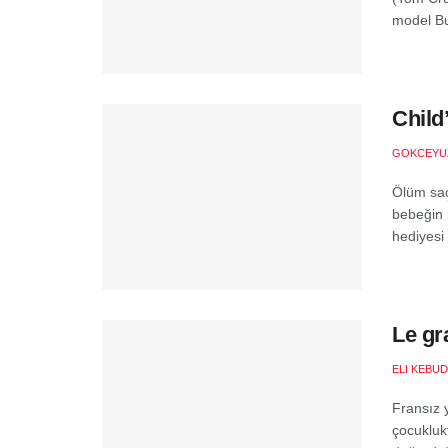
model Bui
Child
GOKCEYU
Ölüm saç
bebeğin 
hediyesi 
Le gr
ELI KEBUD
Fransız 
çocuklukt