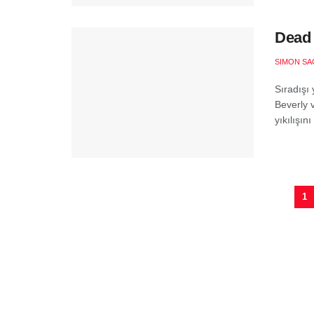
Dead 
SIMON S
Sıradışı
Beverly v
yıkılışını
1