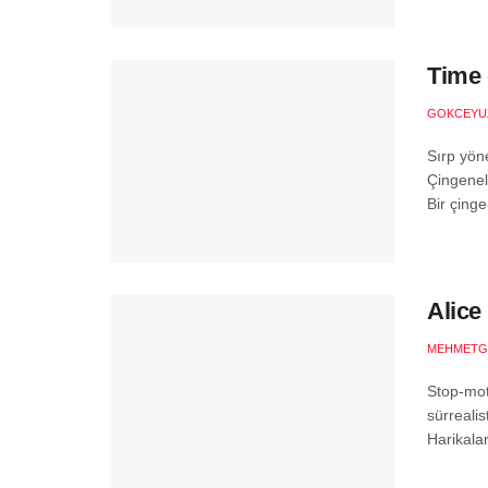
Time 
GOKCEYU
Sırp yöne
Çingenel
Bir çinge
Alice
MEHMETG
Stop-moti
sürrealis
Harikalar