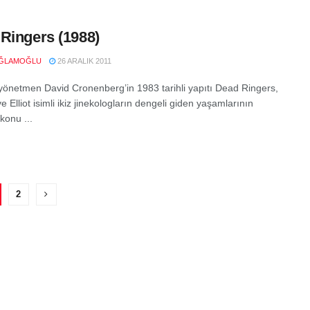
Ringers (1988)
AĞLAMOĞLU
26 ARALIK 2011
 yönetmen David Cronenberg’in 1983 tarihli yapıtı Dead Ringers,
e Elliot isimli ikiz jinekologların dengeli giden yaşamlarının
 konu ...
2