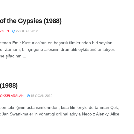
of the Gypsies (1988)
ZGEN
22 OCAK 2012
tmen Emir Kusturica’nın en başarılı filmlerinden biri sayılan
er Zamanı, bir çingene ailesinin dramatik öyküsünü anlatıyor.
ne şifacının ...
 (1988)
OKSELARSLAN
15 OCAK 2012
on tekniğinin usta isimlerinden, kısa filmleriyle de tanınan Çek,
t Jan Swankmajer’in yönettiği orijinal adıyla Neco z Alenky, Alice
 ...