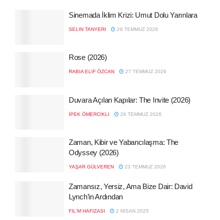
Sinemada İklim Krizi: Umut Dolu Yarınlara
SELIN TANYERI
29 TEMMUZ 2026
Rose (2026)
RABIA ELIF ÖZCAN
27 TEMMUZ 2026
Duvara Açılan Kapılar: The Invite (2026)
İPEK ÖMERCIKLI
26 TEMMUZ 2026
Zaman, Kibir ve Yabancılaşma: The
Odyssey (2026)
YAŞAR GÜLVEREN
23 TEMMUZ 2026
Zamansız, Yersiz, Ama Bize Dair: David
Lynch’in Ardından
FIL'M HAFIZASI
2 NISAN 2025