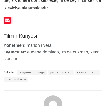
değişik türlere dönüşebileceğini de keyifli bir şekilde
izleyiciye aktarmaktadır.
Filmin Künyesi
Yönetmen:
marlon rivera
Oyuncular:
eugene domingo, jm de guzman, kean
cipriano
Etiketler:
eugene domingo
jm de guzman
kean cipriano
marlon rivera