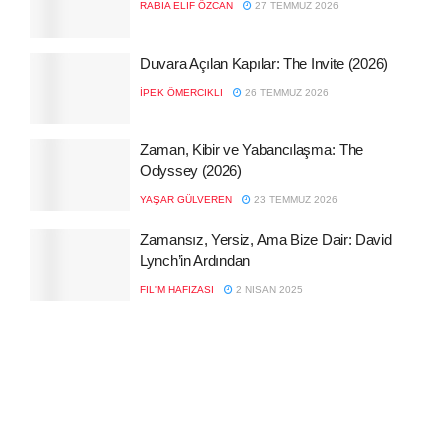
RABIA ELIF ÖZCAN
27 TEMMUZ 2026
Duvara Açılan Kapılar: The Invite (2026)
İPEK ÖMERCIKLI
26 TEMMUZ 2026
Zaman, Kibir ve Yabancılaşma: The
Odyssey (2026)
YAŞAR GÜLVEREN
23 TEMMUZ 2026
Zamansız, Yersiz, Ama Bize Dair: David
Lynch’in Ardından
FIL'M HAFIZASI
2 NISAN 2025