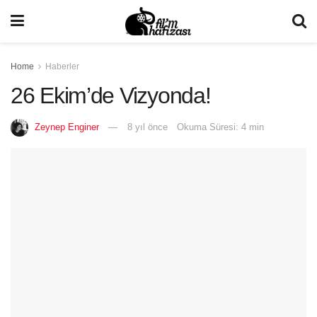
Home
Haberler
26 Ekim’de Vizyonda!
Zeynep Enginer
8 yıl önce
Okuma Süresi: 4 min