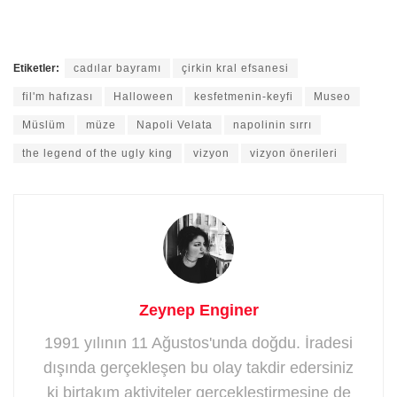
Etiketler:
cadılar bayramı
çirkin kral efsanesi
fil'm hafızası
Halloween
kesfetmenin-keyfi
Museo
Müslüm
müze
Napoli Velata
napolinin sırrı
the legend of the ugly king
vizyon
vizyon önerileri
Zeynep Enginer
1991 yılının 11 Ağustos'unda doğdu. İradesi
dışında gerçekleşen bu olay takdir edersiniz
ki birtakım aktiviteler gerçekleştirmesine de