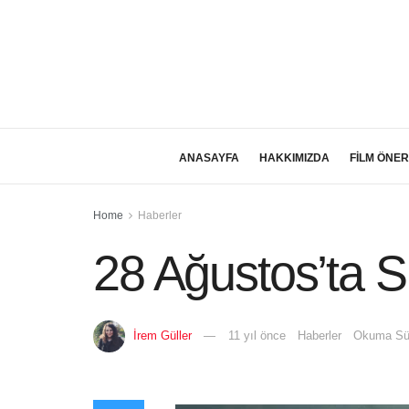
ANASAYFA
HAKKIMIZDA
FİLM ÖNER
Home
Haberler
28 Ağustos’ta 
İrem Güller
11 yıl önce
Haberler
Okuma Sür