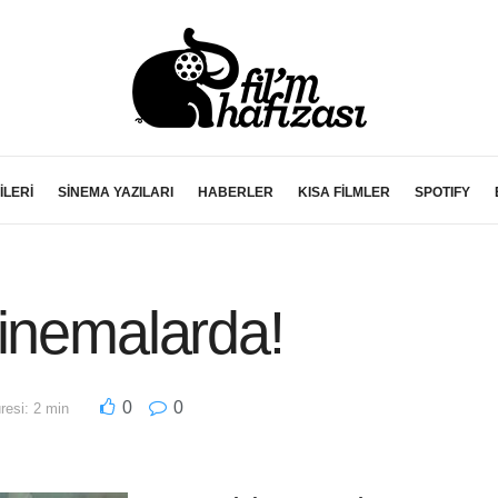
İLERİ
SİNEMA YAZILARI
HABERLER
KISA FİLMLER
SPOTIFY
Sinemalarda!
0
0
esi: 2 min