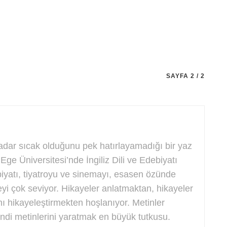
SAYFA 2 / 2
adar sıcak olduğunu pek hatırlayamadığı bir yaz
ge Üniversitesi’nde İngiliz Dili ve Edebiyatı
biyatı, tiyatroyu ve sinemayı, esasen özünde
eyi çok seviyor. Hikayeler anlatmaktan, hikayeler
ı hikayeleştirmekten hoşlanıyor. Metinler
di metinlerini yaratmak en büyük tutkusu.