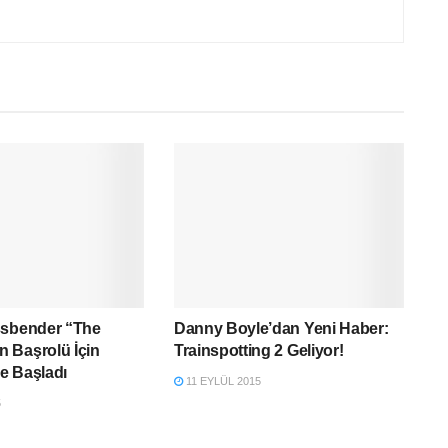
ssbender “The
Danny Boyle’dan Yeni Haber:
 Başrolü İçin
Trainspotting 2 Geliyor!
e Başladı
11 EYLÜL 2015
5