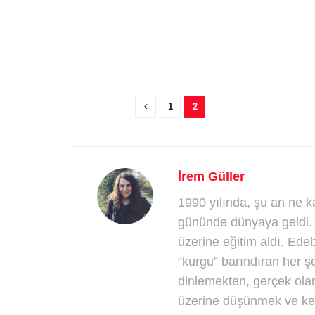
1
2
İrem Güller
1990 yılında, şu an ne k
gününde dünyaya geldi. E
üzerine eğitim aldı. Ede
“kurgu” barındıran her ş
dinlemekten, gerçek olan
üzerine düşünmek ve ken