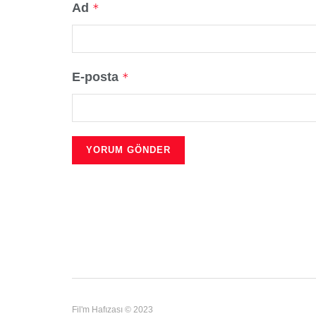
Ad
*
E-posta
*
Fil'm Hafızası © 2023