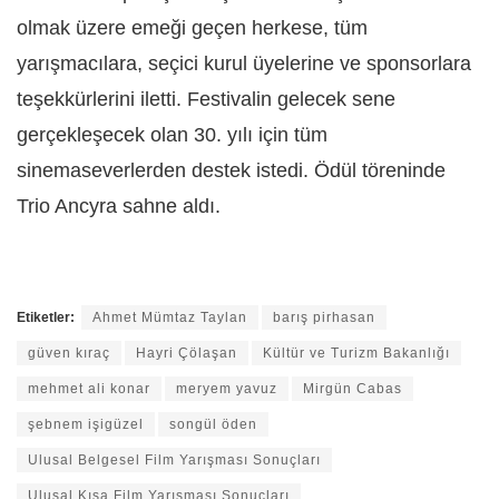
olmak üzere emeği geçen herkese, tüm
yarışmacılara, seçici kurul üyelerine ve sponsorlara
teşekkürlerini iletti. Festivalin gelecek sene
gerçekleşecek olan 30. yılı için tüm
sinemaseverlerden destek istedi. Ödül töreninde
Trio Ancyra sahne aldı.
Etiketler:
Ahmet Mümtaz Taylan
barış pirhasan
güven kıraç
Hayri Çölaşan
Kültür ve Turizm Bakanlığı
mehmet ali konar
meryem yavuz
Mirgün Cabas
şebnem işigüzel
songül öden
Ulusal Belgesel Film Yarışması Sonuçları
Ulusal Kısa Film Yarışması Sonuçları