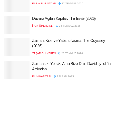
RABIA ELIF ÖZCAN
27 TEMMUZ 2026
Duvara Açılan Kapılar: The Invite (2026)
İPEK ÖMERCIKLI
26 TEMMUZ 2026
Zaman, Kibir ve Yabancılaşma: The Odyssey
(2026)
YAŞAR GÜLVEREN
23 TEMMUZ 2026
Zamansız, Yersiz, Ama Bize Dair: David Lynch’in
Ardından
FIL'M HAFIZASI
2 NISAN 2025