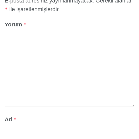
E-posta adresiniz yayınlanmayacak.
Gerekli alanlar
ile işaretlenmişlerdir
*
Yorum
*
Ad
*