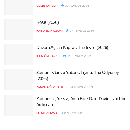
SELIN TANYERI
29 TEMMUZ 2026
Rose (2026)
RABIA ELIF ÖZCAN
27 TEMMUZ 2026
Duvara Açılan Kapılar: The Invite (2026)
İPEK ÖMERCIKLI
26 TEMMUZ 2026
Zaman, Kibir ve Yabancılaşma: The Odyssey
(2026)
YAŞAR GÜLVEREN
23 TEMMUZ 2026
Zamansız, Yersiz, Ama Bize Dair: David Lynch’in
Ardından
FIL'M HAFIZASI
2 NISAN 2025