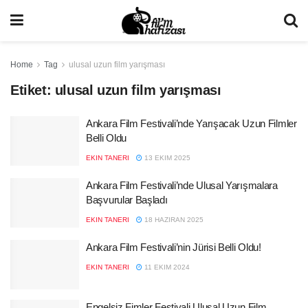
Home
Tag
ulusal uzun film yarışması
Etiket:
ulusal uzun film yarışması
Ankara Film Festivali’nde Yarışacak Uzun Filmler
Belli Oldu
EKIN TANERI
13 EKIM 2025
Ankara Film Festivali’nde Ulusal Yarışmalara
Başvurular Başladı
EKIN TANERI
18 HAZIRAN 2025
Ankara Film Festivali’nin Jürisi Belli Oldu!
EKIN TANERI
11 EKIM 2024
Engelsiz Fimler Festivali Ulusal Uzun Film