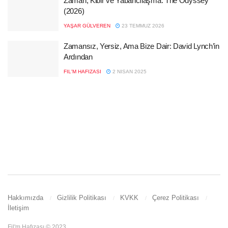
Zaman, Kibir ve Yabancılaşma: The Odyssey
(2026)
YAŞAR GÜLVEREN
23 TEMMUZ 2026
Zamansız, Yersiz, Ama Bize Dair: David Lynch’in
Ardından
FIL'M HAFIZASI
2 NISAN 2025
Hakkımızda
Gizlilik Politikası
KVKK
Çerez Politikası
İletişim
Fil'm Hafızası © 2023