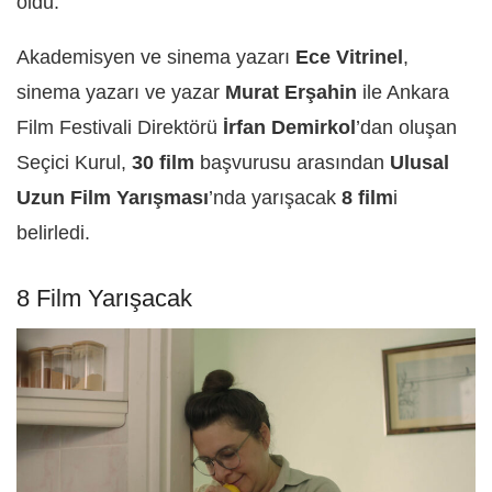
oldu.
Akademisyen ve sinema yazarı
Ece Vitrinel
,
sinema yazarı ve yazar
Murat Erşahin
ile Ankara
Film Festivali Direktörü
İrfan Demirkol
’dan oluşan
Seçici Kurul,
30 film
başvurusu arasından
Ulusal
Uzun Film Yarışması
’nda yarışacak
8 film
i
belirledi.
8 Film Yarışacak