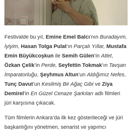
Festivalde bu yıl,
Emine Emel Balcı
’nın
Buradayım,
İyiyim
,
Hasan Tolga Pulat
’ın
Parçalı Yıllar
,
Mustafa
Emin Büyükcoşkun
ile
Semih Gülen
’in
Atlet
,
Özkan Çelik
’in
Perde
,
Seyfettin Tokmak
’ın
Tavşan
İmparatorluğu
,
Şeyhmus Altun
’un
Aldığımız Nefes
,
Tunç Davut
’un
Kesilmiş Bir Ağaç Gibi
ve
Ziya
Demirel
’in
En Güzel Cenaze Şarkıları
adlı filmleri
jüri karşısına çıkacak.
Tüm filmlerin Ankara’da ilk kez gösterileceği ve jüri
başkanlığını yönetmen, senarist ve yapımcı