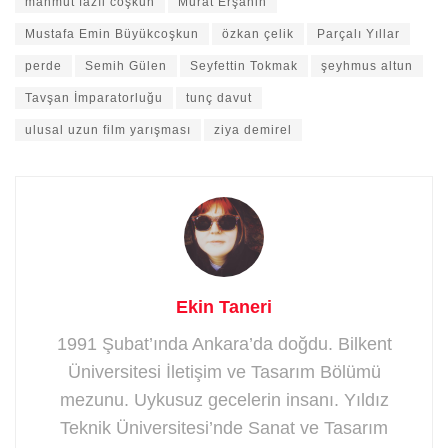
mahmut fazıl coşkun
Murat Erşahin
Mustafa Emin Büyükcoşkun
özkan çelik
Parçalı Yıllar
perde
Semih Gülen
Seyfettin Tokmak
şeyhmus altun
Tavşan İmparatorluğu
tunç davut
ulusal uzun film yarışması
ziya demirel
Ekin Taneri
1991 Şubat’ında Ankara’da doğdu. Bilkent
Üniversitesi İletişim ve Tasarım Bölümü
mezunu. Uykusuz gecelerin insanı. Yıldız
Teknik Üniversitesi’nde Sanat ve Tasarım