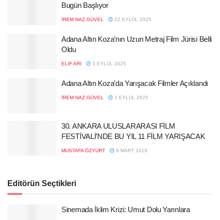
Bugün Başlıyor
İREM NAZ GÜVEL
22 EYLÜL 2025
Adana Altın Koza’nın Uzun Metraj Film Jürisi Belli
Oldu
ELIF ARI
3 EYLÜL 2025
Adana Altın Koza’da Yarışacak Filmler Açıklandı
İREM NAZ GÜVEL
1 EYLÜL 2025
30. ANKARA ULUSLARARASI FİLM
FESTİVALİ’NDE BU YIL 11 FİLM YARIŞACAK
MUSTAFA ÖZYURT
9 MART 2019
Editörün Seçtikleri
Sinemada İklim Krizi: Umut Dolu Yarınlara