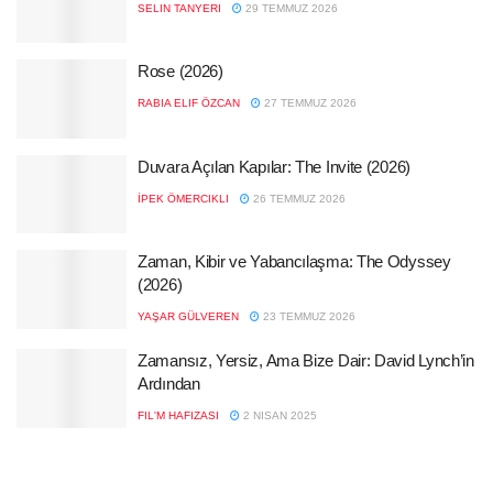
SELIN TANYERI
29 TEMMUZ 2026
Rose (2026)
RABIA ELIF ÖZCAN
27 TEMMUZ 2026
Duvara Açılan Kapılar: The Invite (2026)
İPEK ÖMERCIKLI
26 TEMMUZ 2026
Zaman, Kibir ve Yabancılaşma: The Odyssey
(2026)
YAŞAR GÜLVEREN
23 TEMMUZ 2026
Zamansız, Yersiz, Ama Bize Dair: David Lynch’in
Ardından
FIL'M HAFIZASI
2 NISAN 2025