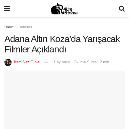
Home
Haberler
Adana Altın Koza’da Yarışacak
Filmler Açıklandı
İrem Naz Güvel
11 ay önce
Okuma Süresi: 2 min