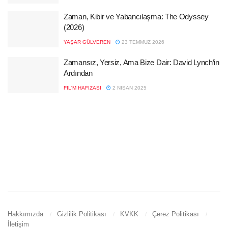
Zaman, Kibir ve Yabancılaşma: The Odyssey
(2026)
YAŞAR GÜLVEREN
23 TEMMUZ 2026
Zamansız, Yersiz, Ama Bize Dair: David Lynch’in
Ardından
FIL'M HAFIZASI
2 NISAN 2025
Hakkımızda
Gizlilik Politikası
KVKK
Çerez Politikası
İletişim