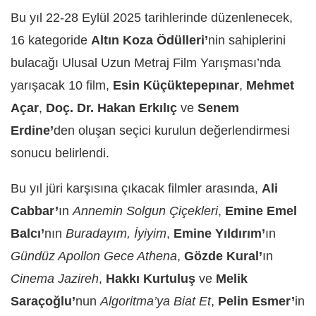
Bu yıl 22-28 Eylül 2025 tarihlerinde düzenlenecek,
16 kategoride
Altın Koza Ödülleri’
nin sahiplerini
bulacağı Ulusal Uzun Metraj Film Yarışması’nda
yarışacak 10 film,
Esin Küçüktepepınar
,
Mehmet
Açar
,
Doç. Dr. Hakan Erkılıç
ve
Senem
Erdine’
den oluşan seçici kurulun değerlendirmesi
sonucu belirlendi.
Bu yıl jüri karşısına çıkacak filmler arasında,
Ali
Cabbar’
ın
Annemin Solgun Çiçekleri
,
Emine Emel
Balcı’
nın
Buradayım, İyiyim
,
Emine Yıldırım’
ın
Gündüz Apollon Gece Athena
,
Gözde Kural’
ın
Cinema Jazireh
,
Hakkı Kurtuluş
ve
Melik
Saraçoğlu’
nun
Algoritma’ya Biat Et
,
Pelin Esmer’
in