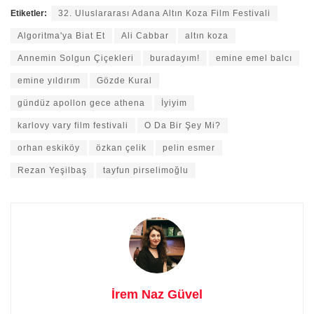
Etiketler:
32. Uluslararası Adana Altın Koza Film Festivali
Algoritma'ya Biat Et
Ali Cabbar
altın koza
Annemin Solgun Çiçekleri
buradayım!
emine emel balcı
emine yıldırım
Gözde Kural
gündüz apollon gece athena
İyiyim
karlovy vary film festivali
O Da Bir Şey Mi?
orhan eskiköy
özkan çelik
pelin esmer
Rezan Yeşilbaş
tayfun pirselimoğlu
İrem Naz Güvel