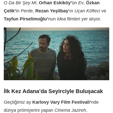
O Da Bir Şey Mi
,
Orhan Eskiköy’
ün
Ev
,
Özkan
Çelik’
in
Perde
,
Rezan Yeşilbaş’
ın
Uçan Köfteci
ve
Tayfun Pirselimoğlu’
nun
İdea
filmleri yer alıyor.
İlk Kez Adana’da Seyirciyle Buluşacak
Geçtiğimiz ay
Karlovy Vary Film Festivali’
nde
dünya prömiyerini yapan
Cinema Jazireh
,