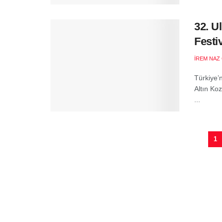
32. U
Festi
İREM NAZ
Türkiye’n
Altın Koz
...
1