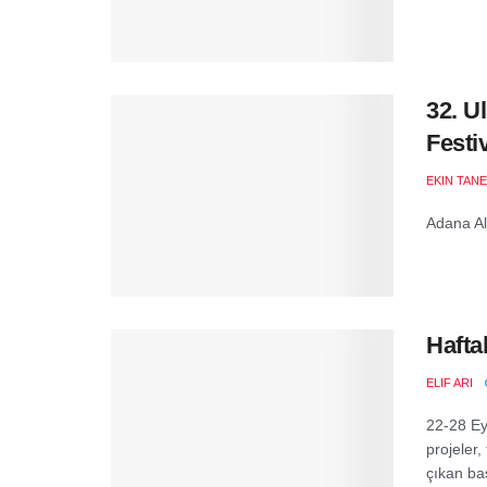
32. U
Festi
EKIN TANE
Adana Al
Hafta
ELIF ARI
22-28 Ey
projeler,
çıkan baş