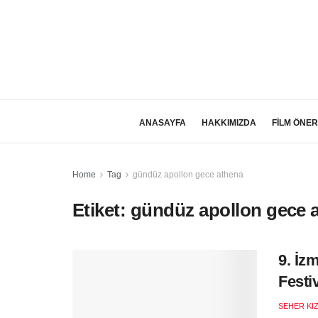
ANASAYFA
HAKKIMIZDA
FİLM ÖNER
Home
Tag
gündüz apollon gece athena
Etiket:
gündüz apollon gece 
9. İz
Festi
SEHER KI