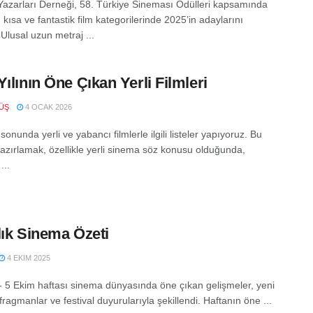
azarları Derneği, 58. Türkiye Sineması Ödülleri kapsamında
 kısa ve fantastik film kategorilerinde 2025’in adaylarını
 Ulusal uzun metraj ...
Yılının Öne Çıkan Yerli Filmleri
ÜŞ
4 OCAK 2026
 sonunda yerli ve yabancı filmlerle ilgili listeler yapıyoruz. Bu
 hazırlamak, özellikle yerli sinema söz konusu olduğunda,
...
lık Sinema Özeti
4 EKIM 2025
 - 5 Ekim haftası sinema dünyasında öne çıkan gelişmeler, yeni
 fragmanlar ve festival duyurularıyla şekillendi. Haftanın öne ...