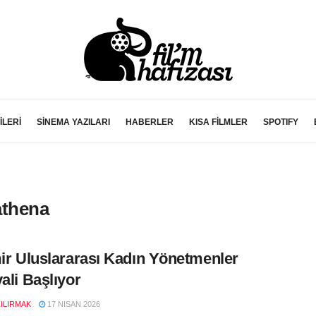
İLERİ
SİNEMA YAZILARI
HABERLER
KISA FİLMLER
SPOTIFY
athena
mir Uluslararası Kadın Yönetmenler
vali Başlıyor
ZILIRMAK
17 NISAN 2026