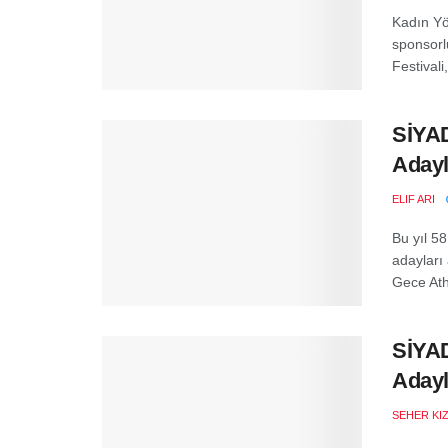
Kadın Yö
sponsorl
Festivali
SİYAD
Adayl
ELIF ARI
Bu yıl 5
adayları
Gece Ath
SİYAD
Adayl
SEHER KI