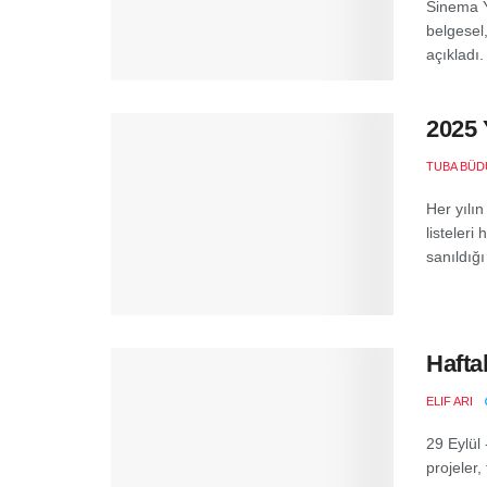
Sinema Y
belgesel,
açıkladı.
2025 
TUBA BÜD
Her yılın
listeleri
sanıldığı 
Hafta
ELIF ARI
29 Eylül
projeler,