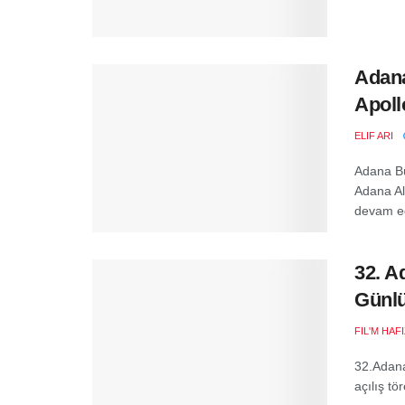
Adana
Apoll
ELIF ARI
Adana Bü
Adana Al
devam ede
32. A
Günlü
FIL'M HAF
32.Adana
açılış tö