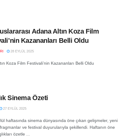
luslararası Adana Altın Koza Film
vali’nin Kazananları Belli Oldu
RI
28 EYLÜL 2025
tın Koza Film Festivali’nin Kazananları Belli Oldu
lık Sinema Özeti
27 EYLÜL 2025
lül haftasında sinema dünyasında öne çıkan gelişmeler, yeni
 fragmanlar ve festival duyurularıyla şekillendi. Haftanın öne
lıkları özetle ...