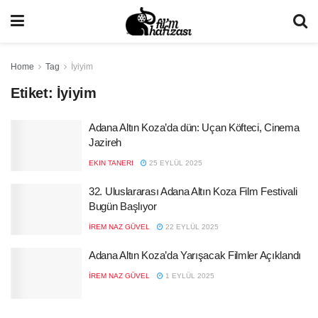
Home
Tag
İyiyim
Etiket:
İyiyim
Adana Altın Koza’da dün: Uçan Köfteci, Cinema
Jazireh
EKIN TANERI
25 EYLÜL 2025
32. Uluslararası Adana Altın Koza Film Festivali
Bugün Başlıyor
İREM NAZ GÜVEL
22 EYLÜL 2025
Adana Altın Koza’da Yarışacak Filmler Açıklandı
İREM NAZ GÜVEL
1 EYLÜL 2025